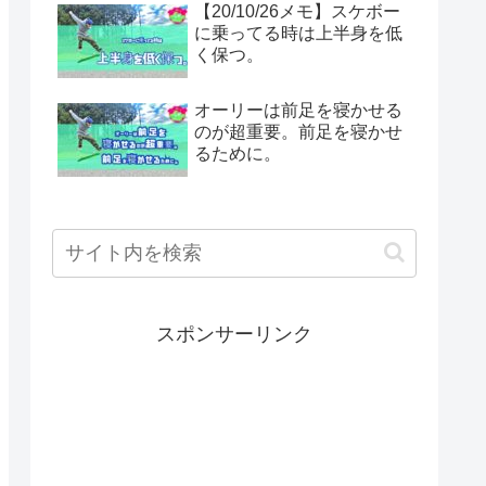
【20/10/26メモ】スケボー
に乗ってる時は上半身を低
く保つ。
オーリーは前足を寝かせる
のが超重要。前足を寝かせ
るために。
スポンサーリンク