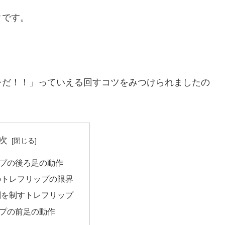
クです。
レだ！！」っていえる回すコツをみつけられましたの
次
プの後ろ足の動作
のトレフリップの限界
剛を制すトレフリップ
プの前足の動作