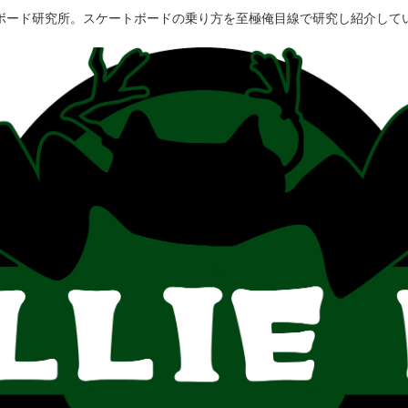
ボード研究所。スケートボードの乗り方を至極俺目線で研究し紹介して