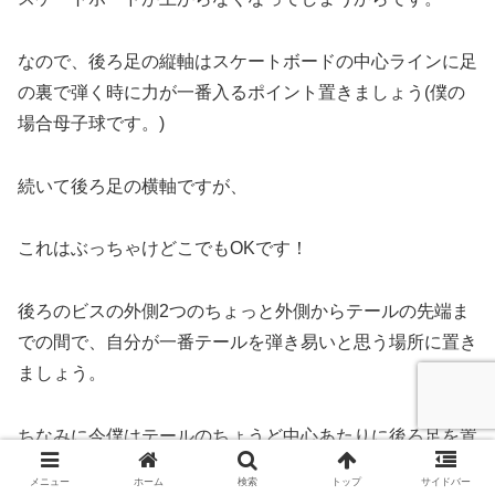
なので、後ろ足の縦軸はスケートボードの中心ラインに足
の裏で弾く時に力が一番入るポイント置きましょう(僕の
場合母子球です。)
続いて後ろ足の横軸ですが、
これはぶっちゃけどこでもOKです！
後ろのビスの外側2つのちょっと外側からテールの先端ま
での間で、自分が一番テールを弾き易いと思う場所に置き
ましょう。
ちなみに今僕はテールのちょうど中心あたりに後ろ足を置
いてます。
メニュー
ホーム
検索
トップ
サイドバー