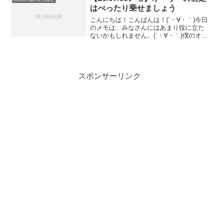
きないって良くあると思い...
はべったり乗せましょう
こんにちは！こんばんは！(´・∀・｀)今日
のメモは、みなさんにはあまり役に立た
ないかもしれません。(´・∀・｀)僕のオー
リーの前足のスタンスが変だからこそ、
気づきわざわざ矯正した、無駄な遠回り
な軌跡のメモです(´・∀・｀)僕、オーリー
の前足...
スポンサーリンク