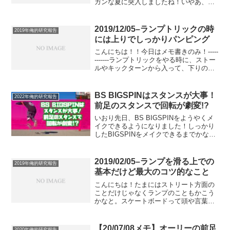
ガンな夏に突入しましたね！いやあ、暑
過ぎる(´・∀・｀)みなさん、水分・塩分補
給はしっかりしないとダメですよ！さ
て！最近更新サボり気味です(´・∀・｀)早
2019/12/05–ランプトリックの時
2019年俺的研究報告
く過去の...
には上りでしっかりパンピング
こんにちは！！今日はメモ書きのみ！-----
-------ランプトリックをやる時に、ストー
ルやキックターンから入って、下りの勢
いだけでやるのは良くない。上りの時に
しっかりポンピングをしないと、エアー
が飛べなかったり、ハンドプラントでコ
BS BIGSPINはスタンスが大事！
2022年俺的研究報告
ーピン...
前足のスタンスで回転が劇変!?
いおり先日、BS BIGSPINをようやくメ
イクできるようになりました！しっかり
したBIGSPINをメイクできるまでかなり
長かったです。ショービットから前足キ
ャッチのドライブから始めたは良いもの
の、板が浮かなくて、ノーズが地面にぶ
2019/02/05–ランプを滑る上での
2019年俺的研究報告
つかったり...
基本だけど最大のコツ的なこと
こんにちは！たまにはストリート方面の
ことだけじゃなくランプのこともかこう
かなと。スケートボードって頭や言葉で
わかってもなかなか実際にその通り体を
動かすのが難しかったり、感覚的にピン
とこなくてイメージする理想のことがで
【20/07/08メモ】オーリーの前足
2020年俺的研究報告