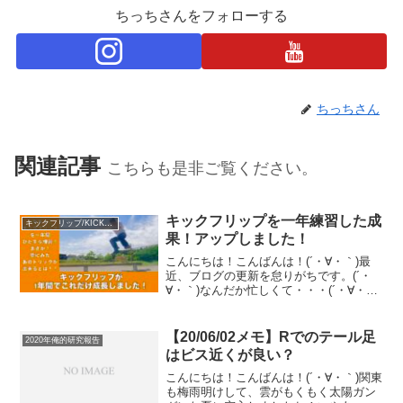
ちっちさんをフォローする
ちっちさん
関連記事
こちらも是非ご覧ください。
キックフリップを一年練習した成
キックフリップ/KICKFLIP
果！アップしました！
こんにちは！こんばんは！(´・∀・｀)最
近、ブログの更新を怠りがちです。(´・
∀・｀)なんだか忙しくて・・・(´・∀・｀)
そんな中なのですが、YouTubeに新しく
動画アップしました！タイトルは「キッ
クフリップを一年練習した成果！」で
【20/06/02メモ】Rでのテール足
2020年俺的研究報告
す。こ...
はビス近くが良い？
こんにちは！こんばんは！(´・∀・｀)関東
も梅雨明けして、雲がもくもく太陽ガン