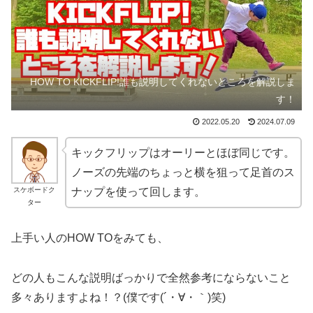
HOW TO KICKFLIP!誰も説明してくれないところを解説しま
す！
2022.05.20
2024.07.09
キックフリップはオーリーとほぼ同じです。
ノーズの先端のちょっと横を狙って足首のス
スケボードク
ナップを使って回します。
ター
上手い人のHOW TOをみても、
どの人もこんな説明ばっかりで全然参考にならないこと
多々ありますよね！？(僕です(´・∀・｀)笑)