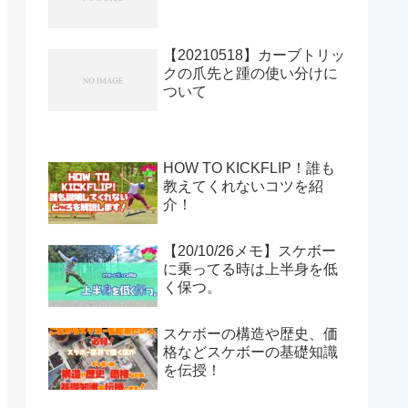
【20210518】カーブトリッ
クの爪先と踵の使い分けに
ついて
HOW TO KICKFLIP！誰も
教えてくれないコツを紹
介！
【20/10/26メモ】スケボー
に乗ってる時は上半身を低
く保つ。
スケボーの構造や歴史、価
格などスケボーの基礎知識
を伝授！