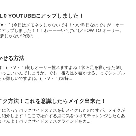
r.1.0 YOUTUBEにアップしました！
・∀・｀)今日はメモネタじゃないです！つい昨日なのですが、オー
Eにアップしました！！！わーーーい＼(^o^)／HOW TO オーリー。
じゃない!?僕の...
かせる方法
！(´・∀・｀)刺しオーリー憧れますよね！後ろ足を寝かせた刺し
かっこいいんでしょうか。でも、後ろ足を寝かせる、ってシンプル
難しいですよね。(´・∀・｀)気持...
イク方法！これを意識したらメイク出来た！
年に入ってバックサイドスミスを初メイクしたのですが、メイクが
を紹介します！ここで紹介する点に気をつけてチャレンジしたらあ
せんよ！バックサイドスミスグラインドをカ...