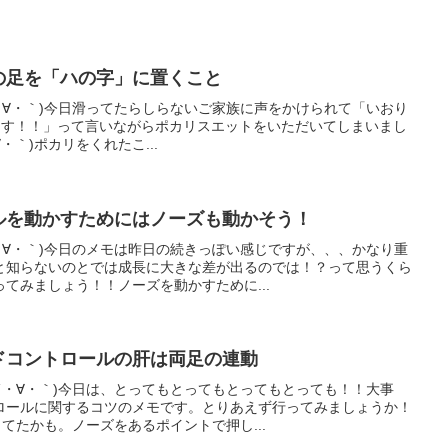
ル側の足を「ハの字」に置くこと
・∀・｀)今日滑ってたらしらないご家族に声をかけられて「いおり
みてます！！」って言いながらポカリスエットをいただいてしまいまし
∀・｀)ポカリをくれたこ...
テールを動かすためにはノーズも動かそう！
・∀・｀)今日のメモは昨日の続きっぽい感じですが、、、かなり重
と知らないのとでは成長に大きな差が出るのでは！？って思うくら
てみましょう！！ノーズを動かすために...
ボードコントロールの肝は両足の連動
´・∀・｀)今日は、とってもとってもとってもとっても！！大事
ロールに関するコツのメモです。とりあえず行ってみましょうか！
してたかも。ノーズをあるポイントで押し...