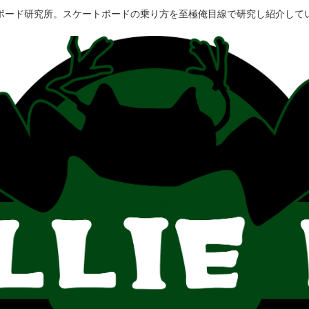
ボード研究所。スケートボードの乗り方を至極俺目線で研究し紹介して