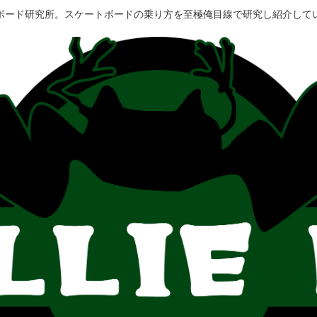
ボード研究所。スケートボードの乗り方を至極俺目線で研究し紹介して