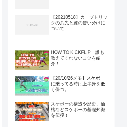
【20210518】カーブトリッ
クの爪先と踵の使い分けに
ついて
HOW TO KICKFLIP！誰も
教えてくれないコツを紹
介！
【20/10/26メモ】スケボー
に乗ってる時は上半身を低
く保つ。
スケボーの構造や歴史、価
格などスケボーの基礎知識
を伝授！