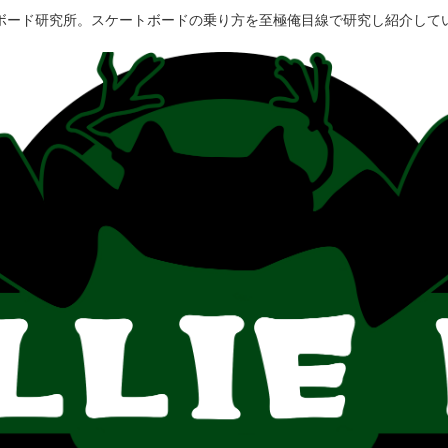
ボード研究所。スケートボードの乗り方を至極俺目線で研究し紹介して