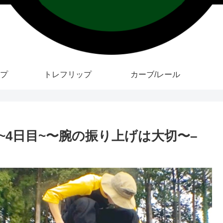
プ
トレフリップ
カーブ/レール
4日目~〜腕の振り上げは大切〜–