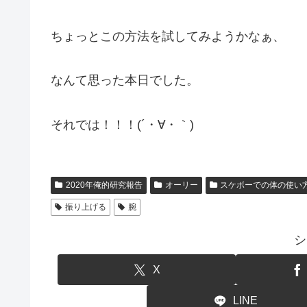
ちょっとこの方法を試してみようかなぁ、
なんて思った本日でした。
それでは！！！(´・∀・｀)
2020年俺的研究報告
オーリー
スケボーでの体の使い
振り上げる
腕
シ
X
LINE