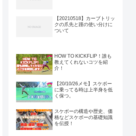
【20210518】カーブトリッ
クの爪先と踵の使い分けに
ついて
HOW TO KICKFLIP！誰も
教えてくれないコツを紹
介！
【20/10/26メモ】スケボー
に乗ってる時は上半身を低
く保つ。
スケボーの構造や歴史、価
格などスケボーの基礎知識
を伝授！