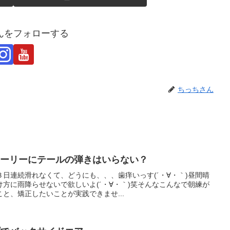
んをフォローする
ちっちさん
ンプのオーリーにテールの弾きはいらない？
日連続滑れなくて、どうにも、、、歯痒いっす(´・∀・｀)昼間晴
方に雨降らせないで欲しいよ(´・∀・｀)笑そんなこんなで朝練が
と、矯正したいことが実践できませ...