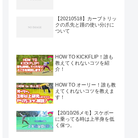
【20210518】カーブトリッ
クの爪先と踵の使い分けに
ついて
HOW TO KICKFLIP！誰も
教えてくれないコツを紹
介！
HOW TO オーリー！誰も教
えてくれないコツを教えま
す！
【20/10/26メモ】スケボー
に乗ってる時は上半身を低
く保つ。