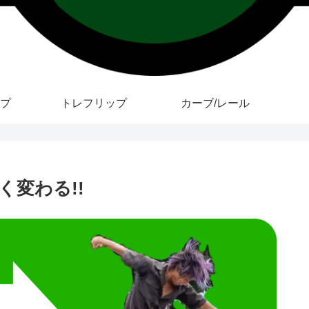
プ
トレフリップ
カーブ/レール
変わる!!