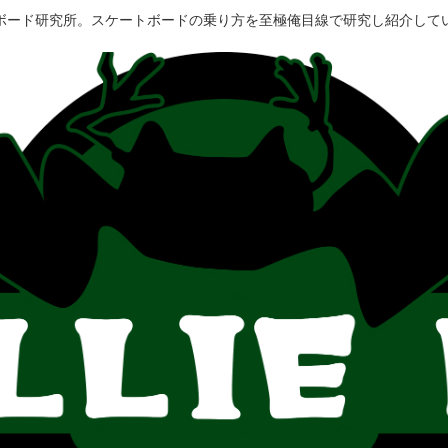
ボード研究所。スケートボードの乗り方を至極俺目線で研究し紹介して