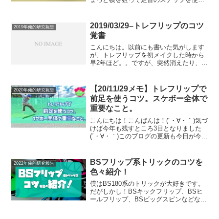
て回します。上手い人のHOW TOをみて
も、どの人もこんな説明ばっかりで全然
参考にならないこと多々ありますよ
2019/03/29–トレフリップのコツ
2019年俺的研究報告
ね！？(僕です(´・∀・...
覚書
こんにちは。以前にも書いた気がします
が、トレフリップを初メイクした時から
早2年ほど。。ですが、突然消えたり、ま
たできるようになったりを繰り返してい
て、未だに安定してできるようになら
ず、また消えないかビクビクしながら模
【20/11/29メモ】トレフリップで
2020年俺的研究報告
索中でございます。2週間...
前足を使うコツ。スケボー全体で
重要なこと。
こんにちは！こんばんは！(´・∀・｀)気づ
けば今年も残すところ3日となりました
(´・∀・｀)このブログの更新も今日が今年
最後かな、って思います。(´・∀・｀)一週
間くらいお暇させてもらいますが、どう
か寂しがらないでください。(´・∀・｀)
BSフリップ系トリックのコツを
2022年俺的研究報告
笑...
色々紹介！
僕はBS180系のトリックが大好きです。
だがしかし！BSキックフリップ、BSヒ
ールフリップ、BSビッグスピンなどな
ど....BS180系の複合トリックってめちゃ
くちゃ難しいですよね？なので、僕も正