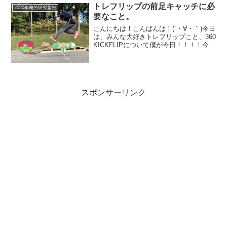
直たまにしか納得のいくメイクはできま
トレフリップの前足キャッチに必
2020年俺的研究報告
せん(´...
要なこと。
こんにちは！こんばんは！(´・∀・｀)今日
は、みんな大好きトレフリップこと、360
KICKFLIPについて僕が今日！！！！今日
見つけたホヤホヤのコツ。というか超重
要そうなことについてです(´・∀・｀)トレ
のコツをもう一つ見つけた。 それは...
スポンサーリンク