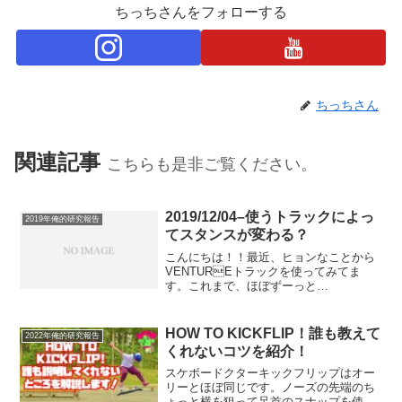
ちっちさんをフォローする
ちっちさん
関連記事
こちらも是非ご覧ください。
2019/12/04–使うトラックによっ
2019年俺的研究報告
てスタンスが変わる？
こんにちは！！最近、ヒョンなことから
VENTUREトラックを使ってみてま
す。これまで、ほぼずーっと
INDEPENDENTなんですが、結構
VENTUREに好きなスケーターが多く
て、あと、INDYとの違いとかも気になっ
HOW TO KICKFLIP！誰も教えて
2022年俺的研究報告
ていたので、思い切って使...
くれないコツを紹介！
スケボードクターキックフリップはオー
リーとほぼ同じです。ノーズの先端のち
ょっと横を狙って足首のスナップを使っ