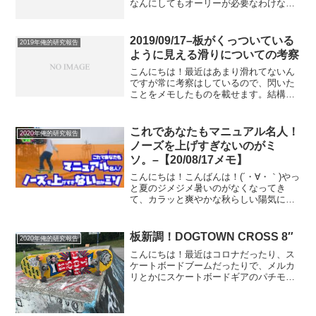
なんにしてもオーリーが必要なわけなん
だけど、僕が今まで練習しててずーっと
気づかないで染み付いてしまった悪い癖
がある。それは、、、、「上に飛ぼうと
2019/09/17–板がくっついている
2019年俺的研究報告
する」こともともともって...
ように見える滑りについての考察
こんにちは！最近はあまり滑れてないん
ですが常に考察はしているので、閃いた
ことをメモしたものを載せます。結構今
回のメモは、自分にとって、スケートボ
ードの核心的なことなんじゃ!?って思う
内容です(´・∀・｀)笑っていつも思ってま
これであなたもマニュアル名人！
2020年俺的研究報告
すが(´・∀・｀...
ノーズを上げすぎないのがミ
ソ。–【20/08/17メモ】
こんにちは！こんばんは！(´・∀・｀)やっ
と夏のジメジメ暑いのがなくなってき
て、カラッと爽やかな秋らしい陽気にな
りましたね！だがしかし、僕は未だ骨折
が治らずギブス生活なので滑れず。。。
(´・∀・｀)早くスケボーしたいよ〜〜(´・
板新調！DOGTOWN CROSS 8″
2020年俺的研究報告
∀・｀)さて...
こんにちは！最近はコロナだったり、ス
ケートボードブームだったりで、メルカ
リとかにスケートボードギアのパチモン
がいっぱい出回るほど、全国、いや、全
世界的にアイテム不足に陥っています。
そんな今日この頃ですが、僕はしっかり