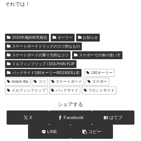
それでは！
2020年俺的研究報告
オーリー
お知らせ
スケートボードトリックのコツ的なもの
スケートボードの乗り方的なコツ
スケボーでの体の使い方
ドルフィンフリップ / DOLPHIN FLIP
バックサイド180オーリー/BS180OLLIE
180オーリー
dolpin flip
コツ
スケートボード
スケボー
ドルフィンフリップ
バックサイド
フロントサイド
シェアする
X
Facebook
はてブ
LINE
コピー