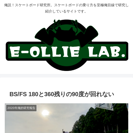
俺説！スケートボード研究所。スケートボードの乗り方を至極俺目線で研究し
紹介しているサイトです。
BS/FS 180と360残りの90度が回れない
2020年俺的研究報告