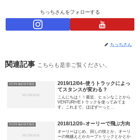
ちっちさんをフォローする
ちっちさん
関連記事
こちらも是非ご覧ください。
2019/12/04–使うトラックによっ
2019年俺的研究報告
てスタンスが変わる？
こんにちは！！最近、ヒョンなことから
VENTUREトラックを使ってみてま
す。これまで、ほぼずーっと
INDEPENDENTなんですが、結構
VENTUREに好きなスケーターが多く
て、あと、INDYとの違いとかも気になっ
2018/12/20–オーリーで飛ぶ方向
2018年俺的研究報告
ていたので、思い切って使...
オーリーはじめ、回しの技とか、オーリ
ーの物越えとかカーブトリックとかとか