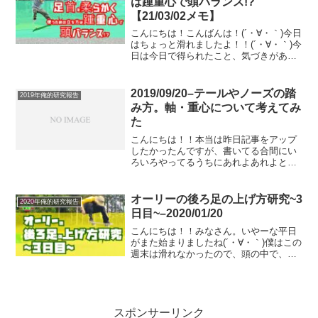
は踵重心で頭バランス!?
【21/03/02メモ】
こんにちは！こんばんは！(´・∀・｀)今日
はちょっと滑れましたよ！！(´・∀・｀)今
日は今日で得られたこと、気づきがあっ
たので満足！でも、発見があると余計滑
りたくなりますね！！笑そう、結局なん
にしたってとにかく滑りたいんです(´・
2019/09/20–テールやノーズの踏
2019年俺的研究報告
∀・｀)笑...
み方。軸・重心について考えてみ
た
こんにちは！！本当は昨日記事をアップ
したかったんですが、書いてる合間にい
ろいろやってるうちにあれよあれよと時
間が過ぎてしまい、何を書いていたのか
忘れちゃったのでやめて、気持ち新たに
本日更新記事アップすることにしました
オーリーの後ろ足の上げ方研究~3
2020年俺的研究報告
(´・∀・｀)滑れなくて...
日目~–2020/01/20
こんにちは！！みなさん。いやーな平日
がまた始まりましたね(´・∀・｀)僕はこの
週末は滑れなかったので、頭の中で、ど
うしたら後ろ脚が上がるかのイマジネー
ションを広げてみたんですが、なかなか
どうして、これが思いつかないっすね(´・
∀・｀)笑とは...
スポンサーリンク