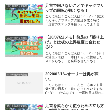
足首で回さないことでキックフリ
2021年俺的研究報告
ップの回転が鋭くなる！
こんにちは！こんばんは！(´・∀・｀)助太
くんキックフリップの前足を抜く時に
「足首のスナップを使う」ってよく言う
けど、スナップはどうすれば使えるのか
わからん！！そんな方多いのではないで
しょうか？かく言う私もスナップが上手
【20/07/22メモ】前足の「擦り上
2020年俺的研究報告
く使えません(´・∀...
げ」とは板の上昇速度に合わせ
る!?
こんにちは！こんばんは！(´・∀・｀)今日
の過去メモは、一昨日くらいに投稿した
メモからちょっと発展させた？ちょっと
深く考えた内容です。(´・∀・｀)これも考
え方で、正解かどうかわからないし、ア
プローチが違うけどやってることは同
2020/03/16–オーリーは奥が深
2020年俺的研究報告
じ、って人もい...
い。
こんにちは！！！ここんところホント天
気が悪い日多くて嫌になっちゃいますね
(´・∀・｀)そんなでも、一応昨日は滑れま
した＼(^o^)／でも3時間位だけだったので
物足りないです(´・∀・｀)でもでもでもで
も、自分越えができたのでよし。高い物
足首を柔らかく使うための立ち方
2021年俺的研究報告
でF...