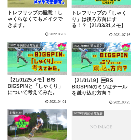
トレフリップの極意！し
トレフリップの「しゃく
ゃくらなくてもメイクで
り」は後ろ方向にす
きます。
る！？【21/03/31メモ】
2022.06.02
2021.07.16
2021年俺的研究報告
2021年俺的研究報告
【21/01/25メモ】B/S
【21/01/19】BS
BIGSPINと「しゃくり」
BIGSPINのミソはテール
について考えてみた。
を蹴り込む方向？
2021.04.01
2021.03.23
お知らせ
2020年俺的研究報告