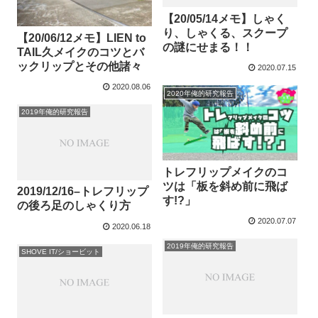
【20/05/14メモ】しゃく
り、しゃくる、スクープ
【20/06/12メモ】LIEN to
の謎にせまる！！
TAIL久メイクのコツとバ
ックリップとその他諸々
2020.07.15
2020.08.06
2020年俺的研究報告
2019年俺的研究報告
トレフリップメイクのコ
ツは「板を斜め前に飛ば
2019/12/16–トレフリップ
す!?」
の後ろ足のしゃくり方
2020.07.07
2020.06.18
2019年俺的研究報告
SHOVE IT/ショービット