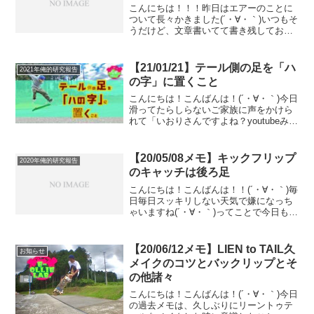
こんにちは！！！昨日はエアーのことに
ついて長々かきました(´・∀・｀)いつもそ
うだけど、文章書いてて書き残しておき
たいこととか、表現したいこととかがう
まくまとまらなくて気づくと文字の量ば
っか増えていて記事をいくつかに分けた
【21/01/21】テール側の足を「ハ
2021年俺的研究報告
ほうがいいくらいの...
の字」に置くこと
こんにちは！こんばんは！(´・∀・｀)今日
滑ってたらしらないご家族に声をかけら
れて「いおりさんですよね？youtubeみて
ます！！」って言いながらポカリスエッ
トをいただいてしまいました＼(^o^)／あ
りがたい！(´・∀・｀)ポカリをくれたこ...
【20/05/08メモ】キックフリップ
2020年俺的研究報告
のキャッチは後ろ足
こんにちは！こんばんは！！(´・∀・｀)毎
日毎日スッキリしない天気で嫌になっち
ゃいますね(´・∀・｀)ってことで今日も今
日とてメモをじゃんじゃんアップです！
早く現在に追いつかなきゃ(´・∀・｀)過去
のメモを振り返るのは楽しいんですけ
【20/06/12メモ】LIEN to TAIL久
お知らせ
ど、それ...
メイクのコツとバックリップとそ
の他諸々
こんにちは！こんばんは！(´・∀・｀)今日
の過去メモは、久しぶりにリーントゥテ