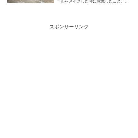
ールをメイクした時に意識したこと、バ
ックサイドリップスライドのコツ、あと
トレのしゃくりについての考察です(´・
∀・｀)久々メイクのLIEN to TAILLIEN...
スポンサーリンク