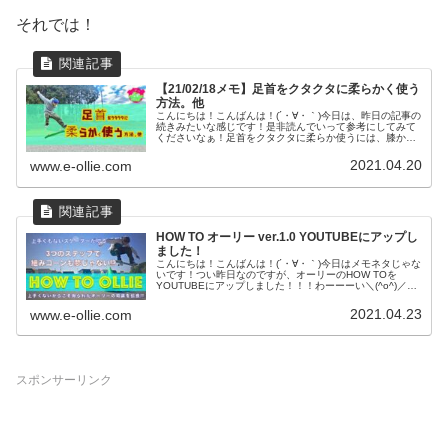
それでは！
【21/02/18メモ】足首をクタクタに柔らかく使う
方法。他
こんにちは！こんばんは！(´・∀・｀)今日は、昨日の記事の
続きみたいな感じです！是非読んでいって参考にしてみて
くださいなぁ！足首をクタクタに柔らか使うには、膝から
下を使うのが大事。足首の力を抜いて、膝から下を振るよ
うにすると足首を鞭のように...
2021.04.20
www.e-ollie.com
HOW TO オーリー ver.1.0 YOUTUBEにアップし
ました！
こんにちは！こんばんは！(´・∀・｀)今日はメモネタじゃな
いです！つい昨日なのですが、オーリーのHOW TOを
YOUTUBEにアップしました！！！わーーーい＼(^o^)／
HOW TO オーリー。3つのステップで組みコーンも夢じゃ
ない!?僕の...
2021.04.23
www.e-ollie.com
スポンサーリンク