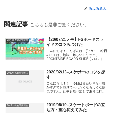
ちっちさん
関連記事
こちらも是非ご覧ください。
【20/07/21メモ】FSボードスラ
2020年俺的研究報告
イドのコツみつけた
こんにちは！こんばんは！(´・∀・｀)今日
のメモは、地味に難しいトリック、
FRONTSIDE BOARD SLIDE (フロントサ
イドボードスライド)のコツをみつけ
た！！！(レールで、です)って内容です。
とは言っても、まだメイクできてない
2020/02/13–スケボーのコツを探
2020年俺的研究報告
人...
す
こんにちは！！！今日はまたいきなり暖
かすぎてお花見でもしたくなるような陽
気ですね。仕事を放り出して滑りに行き
たいっす。(´・∀・｀)いおりです。最近よ
く思うというか、そういうイメージを持
ってやってみてるっていうか、そんなこ
2019/06/19–スケートボードの立
2019年俺的研究報告
となんですが、スケ...
ち方・重心変えてみた