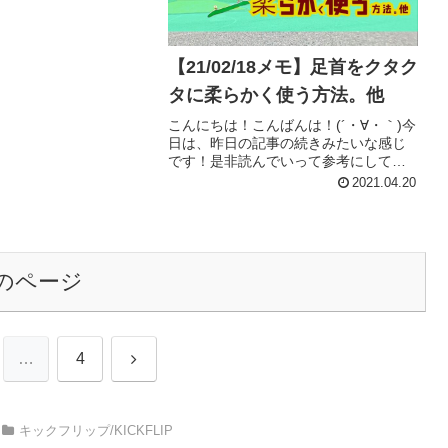
【21/02/18メモ】足首をクタク
タに柔らかく使う方法。他
こんにちは！こんばんは！(´・∀・｀)今
日は、昨日の記事の続きみたいな感じ
です！是非読んでいって参考にしてみ
てくださいなぁ！足首をクタクタに柔
2021.04.20
らか使うには、膝から下を使うのが大
事。足首の力を抜いて、膝から下を振
るようにすると足首を鞭のように...
のページ
次
…
4
へ
キックフリップ/KICKFLIP