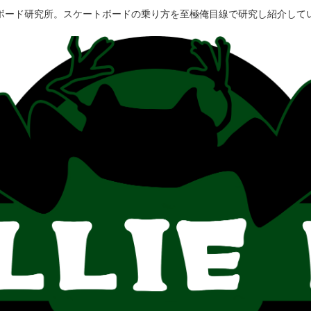
ボード研究所。スケートボードの乗り方を至極俺目線で研究し紹介して