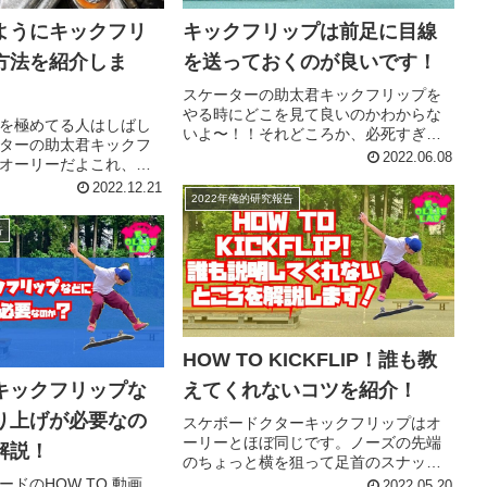
キックフリップは前足に目線
ようにキックフリ
を送っておくのが良いです！
方法を紹介しま
スケーターの助太君キックフリップを
やる時にどこを見て良いのかわからな
を極めてる人はしばし
いよ〜！！それどころか、必死すぎて
ターの助太君キックフ
正直どこ見てるかわからないよ〜(泣)そ
2022.06.08
オーリーだよこれ、よ
んな方いますでしょうか？ここだけの
？でも皆さんこの感覚
2022.12.21
話、(いつものことながら)僕がそうで
2022年俺的研究報告
そもそも自分がキック
す。(´・∀・｀)(笑)キック...
と、オーリーとは全く
告
ど〜(´・∀・｀)っ...
HOW TO KICKFLIP！誰も教
えてくれないコツを紹介！
キックフリップな
り上げが必要なの
スケボードクターキックフリップはオ
ーリーとほぼ同じです。ノーズの先端
解説！
のちょっと横を狙って足首のスナップ
を使って回します。上手い人のHOW
ドのHOW TO 動画
2022.05.20