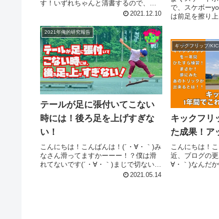
す！いずれちゃんと清書するので、と
で、スケボーyo
りあえず雑なメモで許してください！
2021.12.10
は前足を擦り上
(´・∀・｀)今日は、レールでのフリップ
説明を耳にしま
in FSボードスライドのコツです！これ
2021年俺的研究報告
ドだとか言って
を読んで実践すれば...
は、正直擦り上
キックフリップ/KICK
キックフリップも
テールが足に張付いてこない
時には！後ろ足を上げすぎな
キックフリ
い！
た成果！ア
こんにちは！こんばんは！(´・∀・｀)み
こんにちは！こ
なさん滑ってますかーーー！？僕は滑
近、ブログの更
れてないです(´・∀・｀)まじで切ないで
∀・｀)なんだか
す。笑さて！本日のメモは！スケータ
｀)そんな中なの
2021.05.14
ーの助太くんキックフリップでエアキ
しく動画アップ
ャッチができないよ〜！デッキと足が
「キックフリッ
離れちゃうよ〜！なんて方...
果！」です。こ..