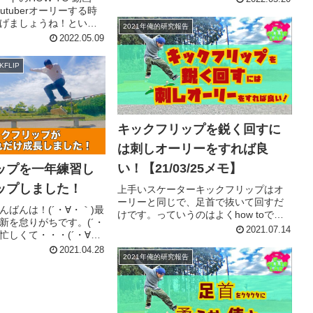
TOをみても、どの人もこんな説明ばっ
utuberオーリーする時
かりで全然参考にならないこと多々あ
げましょうね！という
2021年俺的研究報告
りますよね！？(僕です(´・∀・...
すよね！フットスライ
2022.05.09
る方もいます。でも僕
げなくてもオーリーも
FLIP
できまし...
キックフリップを鋭く回すに
は刺しオーリーをすれば良
い！【21/03/25メモ】
ップを一年練習し
ップしました！
上手いスケーターキックフリップはオ
ーリーと同じで、足首で抜いて回すだ
んばんは！(´・∀・｀)最
けです。っていうのはよくhow toで耳
新を怠りがちです。(´・
にします。が！実際それをキックフリ
2021.07.14
忙しくて・・・(´・∀・
ップで実行できてるスケーターはどれ
ですが、YouTubeに新
2021.04.28
くらいいるのでしょうか？僕はもちろ
2021年俺的研究報告
しました！タイトルは
ん、足首で抜いて板を回す。なん...
プを一年練習した成
.