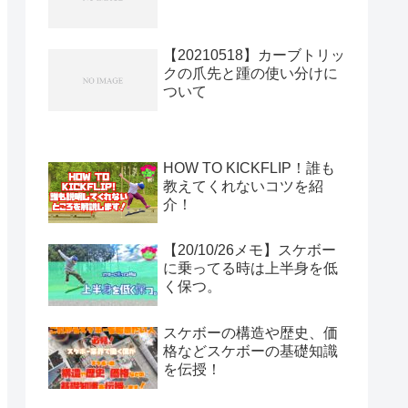
【20210518】カーブトリッ
クの爪先と踵の使い分けに
ついて
HOW TO KICKFLIP！誰も
教えてくれないコツを紹
介！
【20/10/26メモ】スケボー
に乗ってる時は上半身を低
く保つ。
スケボーの構造や歴史、価
格などスケボーの基礎知識
を伝授！