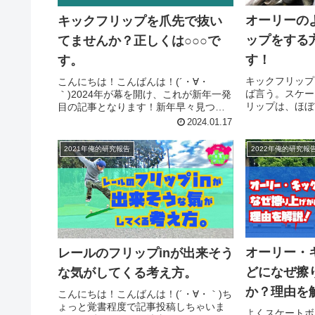
オーリーの
キックフリップを爪先で抜い
ップをする
てませんか？正しくは○○○で
す！
す。
キックフリップ
こんにちは！こんばんは！(´・∀・
ば言う。スケー
｀)2024年が幕を開け、これが新年一発
リップは、ほぼ
目の記事となります！新年早々見つけ
く聞きますよね
ちゃった超超超超超超超超超超超絶重
2024.01.17
わかりますか？
要！もはやキックフリップの極意！と
フリップをやる
言えるコツを紹介しようと思います。
2022年俺的研究報
2021年俺的研究報告
の別物なんですけ
今回のテーマはキックフリップを...
オーリー・
レールのフリップinが出来そう
どになぜ擦
な気がしてくる考え方。
か？理由を
こんにちは！こんばんは！(´・∀・｀)ち
ょっと覚書程度で記事投稿しちゃいま
よくスケートボー