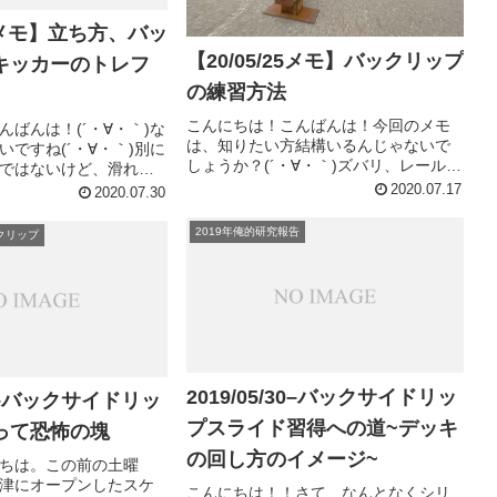
29メモ】立ち方、バッ
【20/05/25メモ】バックリップ
キッカーのトレフ
の練習方法
こんにちは！こんばんは！今回のメモ
んばんは！(´・∀・｀)な
は、知りたい方結構いるんじゃないで
いですね(´・∀・｀)別に
しょうか？(´・∀・｀)ズバリ、レールの
ではないけど、滑れる
バックサイドリップスライドの練習方
っかりでもどかしいば
2020.07.17
2020.07.30
法です！レールでのBS LIPSLIDE通称
。(´・∀・｀)さて！そん
バックリップは、レールを跨いで向こ
雑記的な感じですが、
2019年俺的研究報告
バックリップ
う側にテールを運んで...
...
2019/05/30–バックサイドリッ
/27–バックサイドリッ
プスライド習得への道~デッキ
って恐怖の塊
の回し方のイメージ~
ちは。この前の土曜
津にオープンしたスケ
こんにちは！！さて、なんとなくシリ