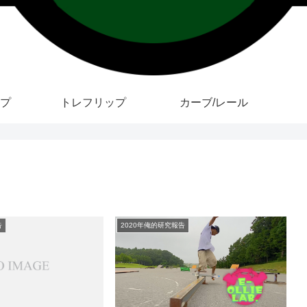
プ
トレフリップ
カーブ/レール
告
2020年俺的研究報告