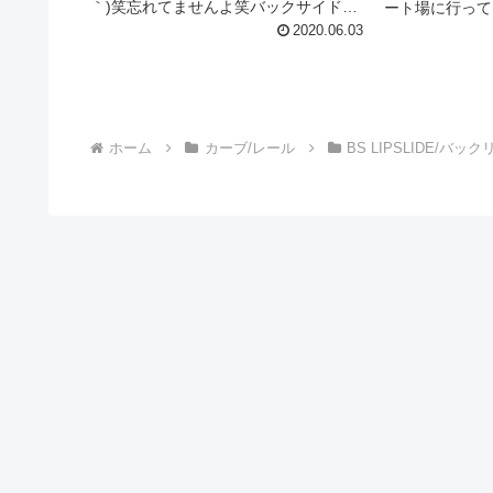
｀)笑忘れてませんよ笑バックサイドリ
ート場に行って
ップを習得するんだ！って宣言した割
いう市の施設の
2020.06.03
にいうほどやってないけど、日々の朝
放したような場
練でバックリップを全然やらなかった
イコーでした♪
日は1日に何度も何度もバックリ...
カーブボックス
ホーム
カーブ/レール
BS LIPSLIDE/バッ