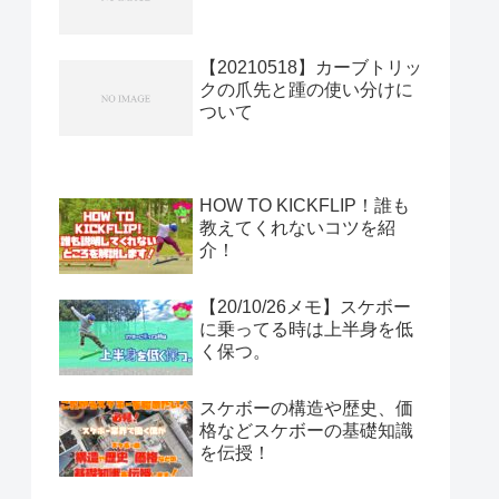
【20210518】カーブトリッ
クの爪先と踵の使い分けに
ついて
HOW TO KICKFLIP！誰も
教えてくれないコツを紹
介！
【20/10/26メモ】スケボー
に乗ってる時は上半身を低
く保つ。
スケボーの構造や歴史、価
格などスケボーの基礎知識
を伝授！