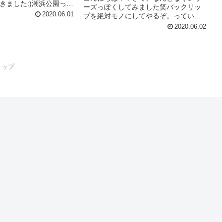
きました:)潮浜公園って
ーズっぽくしてみました笑バックリッ
一部をスケート用に開
2020.06.01
プを絶対モノにしてやるぞ。っていう
所で、路面が良くてサ
意気込みを形にしてみました(´・∀・｀)
2020.06.02
ローカルの方々が作った
こんな感じで気づいたことや発見した
やバンクなどなどが...
ことをまたメモがわりに書いていくの
で飽きずに読んでくれたら嬉しい...
クリップ