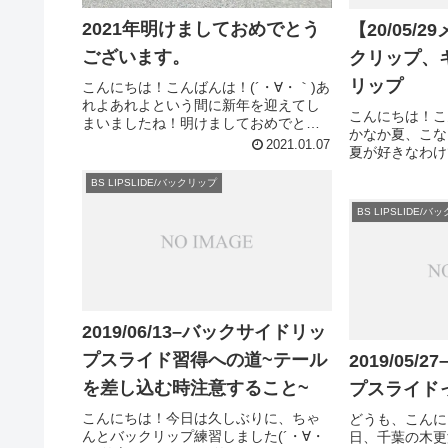
2021年明けましておめでとう
【20/05/
ございます。
クリップ、
リップ
こんにちは！こんばんは！(´・∀・｀)あ
れよあれよという間に新年を迎えてし
こんにちは！こ
まいましたね！明けましておめでとう
かなか夏、こな
ございます。今年もたくさん成長でき
2021.01.07
夏が好きなわけ
るように精進するので、このブログを
日に限って雨ば
見てくれているみなさん！今年もどう
BS LIPSLIDE/バックリップ
かりなわけです
ぞ宜しくお願いします！！年末年...
な今日のメモは
BS LIPSLIDE/
載せておきます。(
2019/06/13–バックサイドリッ
プスライド習得への道~テール
2019/05
を差し込む時注意すること~
プスライド
こんにちは！今日は久しぶりに、ちゃ
どうも、こんに
んとバックリップ練習しました(´・∀・
日、千葉の木更