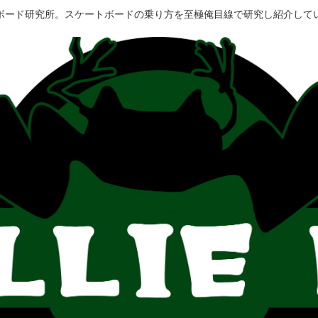
ボード研究所。スケートボードの乗り方を至極俺目線で研究し紹介して