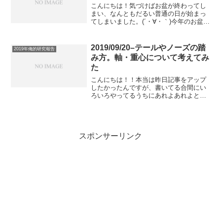
こんにちは！気づけばお盆が終わってし
まい、なんともだるい普通の日が始まっ
てしまいました。(´・∀・｀)今年のお盆も
結構すべりましてまあ体が重い重い(´・
∀・｀)からの夏風邪をこじらせたよう
で、お盆終了とともにスケートもちょっ
2019/09/20–テールやノーズの踏
2019年俺的研究報告
と休憩です(´・...
み方。軸・重心について考えてみ
た
こんにちは！！本当は昨日記事をアップ
したかったんですが、書いてる合間にい
ろいろやってるうちにあれよあれよと時
間が過ぎてしまい、何を書いていたのか
忘れちゃったのでやめて、気持ち新たに
本日更新記事アップすることにしました
(´・∀・｀)滑れなくて...
スポンサーリンク