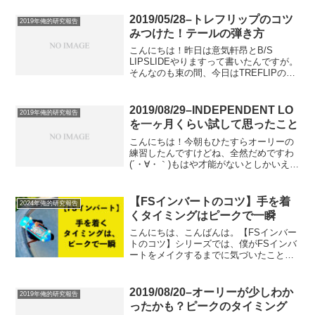
びちょ、っていうどうにも歯痒い日が多
いです(´・∀・｀)そして、田舎あるある？
2019/05/28–トレフリップのコツ
2019年俺的研究報告
か知りません...
みつけた！テールの弾き方
こんにちは！昨日は意気軒昂とB/S
LIPSLIDEやりますって書いたんですが。
そんなのも束の間、今日はTREFLIPの今
日発見したコツ(?)的なのを書きます。い
や、BS LIPSLIDEから逃げたんじゃない
ですよ？笑(´・∀・｀)ちゃんと...
2019/08/29–INDEPENDENT LO
2019年俺的研究報告
を一ヶ月くらい試して思ったこと
こんにちは！今朝もひたすらオーリーの
練習したんですけどね、全然だめですわ
(´・∀・｀)もはや才能がないとしかいえな
いレベルで出来なすぎて、イライラする
し悔しくて泣きそうになるし(´・∀・｀)笑
大変です(´・∀・｀)笑今まで気にしていた
【FSインバートのコツ】手を着
2024年俺的研究報告
ポイン...
くタイミングはピークで一瞬
こんにちは、こんばんは。【FSインバー
トのコツ】シリーズでは、僕がFSインバ
ートをメイクするまでに気づいたこと、
気をつけたこと、その全てを紹介してい
ます。バーチカルでは怖くて挑戦できな
いけど、ミニランプでやりたい！ってい
2019/08/20–オーリーが少しわか
2019年俺的研究報告
う、マイノリティな無...
ったかも？ピークのタイミング