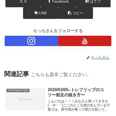
X
Facebook
はてブ
LINE
コピー
ちっちさんをフォローする
ちっちさん
関連記事
こちらも是非ご覧ください。
2020/03/05–トレフリップのコ
2020年俺的研究報告
ツ〜前足の抜き方〜
こんにちは！！！みなさん滑ってますか
(´・∀・｀)ここのところ僕の住んでいる千
葉では、夜中雨が降って明け方乾いて、
陽は出ているものの見事に路面がびちょ