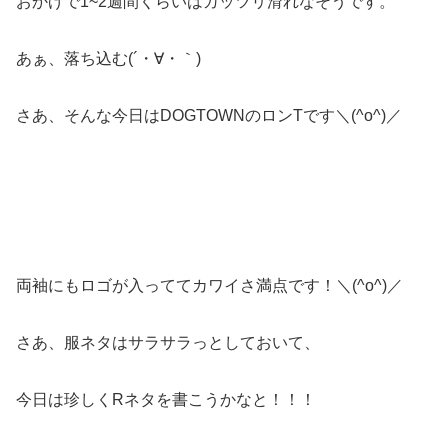
おかげで1~2週間くらいはガッツリ滑れなそうです。
あぁ、落ち込む(´・∀・｀)
さあ、そんな今日はDOGTOWNのロンTです＼(^o^)／
両袖にもロゴが入っててカワイさ満点です！＼(^o^)／
さあ、服ネタはサラサラっとしておいて、
今日は珍しくRネタを書こうかなと！！！