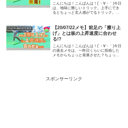
こんにちは！こんばんは！(´・∀・｀)今日
は、地味に難しいトリック。上手にでき
るとちょっと玄人感がでるトリック。あ
んまり上手くないスケーターは出来ない
人が多いけど、上手いスケーターはみん
なできるあのトリック。(´・∀・｀)笑F/S
【20/07/22メモ】前足の「擦り上
2020年俺的研究報告
POP ...
げ」とは板の上昇速度に合わせ
る!?
こんにちは！こんばんは！(´・∀・｀)今日
の過去メモは、一昨日くらいに投稿した
メモからちょっと発展させた？ちょっと
深く考えた内容です。(´・∀・｀)これも考
え方で、正解かどうかわからないし、ア
プローチが違うけどやってることは同
じ、って人もい...
スポンサーリンク