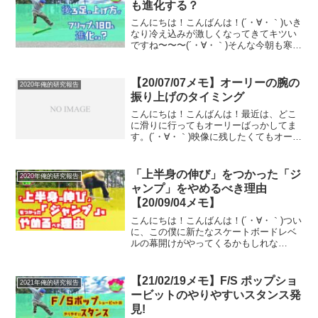
も進化する？
こんにちは！こんばんは！(´・∀・｀)いき
なり冷え込みが激しくなってきてキツい
ですね〜〜〜(´・∀・｀)そんな今朝も寒い
中朝練をしてきたんですが、いやもう、
キックフリップも180オーリーも全然ダメ
ですね(´・∀・｀)よくHOW TOで聞く言...
【20/07/07メモ】オーリーの腕の
2020年俺的研究報告
振り上げのタイミング
こんにちは！こんばんは！最近は、どこ
に滑りに行ってもオーリーばっかしてま
す。(´・∀・｀)映像に残したくてもオーリ
ー以外できる物がなくて....(´・∀・｀)悲
しい。寂しい(´・∀・｀)でも、これはこれ
でいいっちゃいいのだと思います。そこ
「上半身の伸び」をつかった「ジ
2020年俺的研究報告
そ...
ャンプ」をやめるべき理由
【20/09/04メモ】
こんにちは！こんばんは！(´・∀・｀)つい
に、この僕に新たなスケートボードレベ
ルの幕開けがやってくるかもしれな
い！？(´・∀・｀)怪我で滑れないこの期
間、かなり頭のなかで滑ってます(´・∀・
｀)笑仮説とイメトレが止まりません(´・
【21/02/19メモ】F/S ポップショ
2021年俺的研究報告
∀・｀)は...
ービットのやりやすいスタンス発
見!