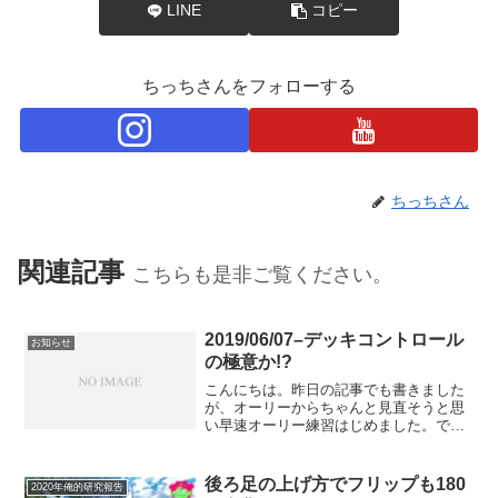
LINE
コピー
ちっちさんをフォローする
ちっちさん
関連記事
こちらも是非ご覧ください。
2019/06/07–デッキコントロール
お知らせ
の極意か!?
こんにちは。昨日の記事でも書きました
が、オーリーからちゃんと見直そうと思
い早速オーリー練習はじめました。で、
昨日も書いた通り、「ノーズの先端まで
前足をちゃんと持っていく」今日はこれ
を意識して練習しました。そしたらびっ
後ろ足の上げ方でフリップも180
2020年俺的研究報告
くり。それをちゃんと意識...