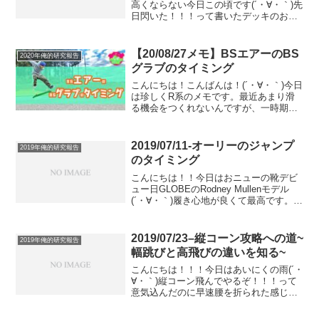
高くならない今日この頃です(´・∀・｀)先
日閃いた！！！って書いたデッキのお腹
をかけるようなイメージで跳びたいもの
に飛びつく、実際にやってみたけどそん
な簡単じゃなかったっす(´・∀・｀)そし
【20/08/27メモ】BSエアーのBS
2020年俺的研究報告
て、物跳び練習...
グラブのタイミング
こんにちは！こんばんは！(´・∀・｀)今日
は珍しくR系のメモです。最近あまり滑
る機会をつくれないんですが、一時期僕
はバーチカルやプール・ボウルをメイン
で滑ってました。ちなみに、僕的なプー
ルとボウルの境界線ですが、プールは
2019/07/11-オーリーのジャンプ
2019年俺的研究報告
もちろんアメリカの...
のタイミング
こんにちは！！今日はおニューの靴デビ
ュー日GLOBEのRodney Mullenモデル
(´・∀・｀)履き心地が良くて最高です。今
日はですね、バックテール練習しててす
ごーーーいことに気づきました。(´・∀・
｀)僕が強くテールを叩けない理由にも...
2019/07/23–縦コーン攻略への道~
2019年俺的研究報告
幅跳びと高飛びの違いを知る~
こんにちは！！！今日はあいにくの雨(´・
∀・｀)縦コーン飛んでやるぞ！！！って
意気込んだのに早速腰を折られた感じで
す(´・∀・｀)まあ良い。それでも縦コーン
撃破の目標はブレません。さて、昨日箇