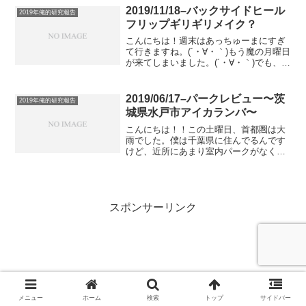
条書きでハイオーリーを実現するために
2019/11/18–バックサイドヒール
2019年俺的研究報告
必要そうなこ...
フリップギリギリメイク？
こんにちは！週末はあっちゅーまにすぎ
て行きますね。(´・∀・｀)もう魔の月曜日
が来てしまいました。(´・∀・｀)でも、こ
の週末は、2年越しくらいのトリック、
BS HEELFLIPに手をだして、ギリギリセ
ーフ？ギリギリアウト？な感じでなんと
2019/06/17–パークレビュー〜茨
2019年俺的研究報告
か...
城県水戸市アイカランバ〜
こんにちは！！この土曜日、首都圏は大
雨でした。僕は千葉県に住んでるんです
けど、近所にあまり室内パークがなく、
どうせだったら行ったことなパーク行っ
てみよう〜ってことで、茨城県水戸市に
あるアイカランバっていう室内パークに
いってきました(´・∀・...
スポンサーリンク
メニュー
ホーム
検索
トップ
サイドバー