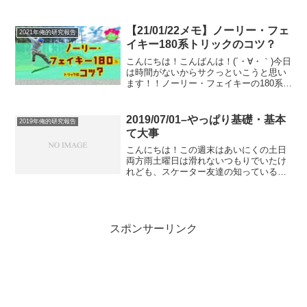
いました。みなさん、正しい姿勢ってわ
かりますか？どうやら正しい姿勢ってい
うのは、人それぞれに正しい姿勢があっ
【21/01/22メモ】ノーリー・フェ
2021年俺的研究報告
て確固たる絶対的な正しい...
イキー180系トリックのコツ？
こんにちは！こんばんは！(´・∀・｀)今日
は時間がないからサクっといこうと思い
ます！！ノーリー・フェイキーの180系ト
リックのコツ？ってことですが、正直僕
これらがとても苦手で、まだまだ要領を
つかめてないので、正直今日のメモは信
2019/07/01–やっぱり基礎・基本
2019年俺的研究報告
憑性は謎です(...
て大事
こんにちは！この週末はあいにくの土日
両方雨土曜日は滑れないつもりでいたけ
れども、スケーター友達の知っている雨
の日スポットでなんとか滑れたからラッ
キー、ハッピーでした(´・∀・｀)雨だし家
出る時にちょっと肌寒かったので、最近
ゲットしたINDE...
スポンサーリンク