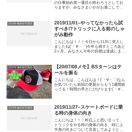
の仕事始め第一週目が終わろうとしてお
りますが、みなさまいかがお過ごしでし
ょうか？僕は、昨日ランプのコツをつか
んで、今日も試してみたかったんです
が、生憎の早朝バイトで滑れず残念な気
2019/11/01–やってなかったら試
2019年俺的研究報告
分です(´・∀・｀)さ...
すべき!?トリックに入る前のしゃ
がみ動作
こんにちは！！！今日から11月に突入し
ましたね(´・∀・｀)今年も残すところあと
2ヶ月。みなさん今年の目標は達成しまし
たか？僕は何年か前からずーっと、ハン
ドプラントでコーピングつかむことを目
標にしてるんですけど、全然達成できま
【20/07/08メモ】BSターンはテ
2020年俺的研究報告
せん、何年も(...
ールを振る
こんにちは、こんばんは！(´・∀・｀)なん
か気づいたら前回の更新からもう1週間経
ってる！時間の早さにびびります(´・∀・
｀)実は先週の火曜日の朝練の時、なんと
足の甲の小指の骨を折ってしまいまし
て、、(´・∀・｀)それもあって全然更新で
2019/11/27–スケートボードに乗
きなか...
2019年俺的研究報告
る時の身体の向き
こんにちは！！！昨日ふと思い立って、
トリックをやる時の身体の向き、特に上
半身の向きについて見直してみようと思