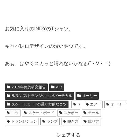
お気に入りのINDYのTシャツ。
キャバレロデザインの渋いやつです。
あぁ、はやくスカッと晴れないかなぁ(´・∀・｀)
2019年俺的研究報告
AIR
R/ランプ/トランジション/バーチカル
オーリー
スケートボードの乗り方的なコツ
R
エアー
オーリー
コツ
スケートボード
スケボー
テール
トランジション
ランプ
叩き方
蹴り方
シェアする