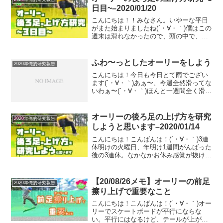
日目~–2020/01/20
こんにちは！！みなさん。いやーな平日
がまた始まりましたね(´・∀・｀)僕はこの
週末は滑れなかったので、頭の中で、ど
うしたら後ろ脚が上がるかのイマジネー
ションを広げてみたんですが、なかなか
どうして、これが思いつかないっすね(´・
ふわ〜っとしたオーリーをしよう
2020年俺的研究報告
∀・｀)笑とは...
こんにちは！今日も今日とて雨でござい
ます(´・∀・｀)あぁ〜、今週全然滑ってな
いわぁ〜(´・∀・｀)ほんと一週間全く滑っ
てないのは久しぶり。って昨日も書いた
きがしますが！笑でも、僕はいま！い
や、いまだけじゃなくていつもなんです
オーリーの後ろ足の上げ方を研究
2020年俺的研究報告
が(´・∀・｀...
しようと思います–2020/01/14
こんにちは！こんばんは！(´・∀・｀)3連
休明けの火曜日、年明け1週間がんばった
後の3連休。なかなかお休み感覚が抜けな
いのは私だけでしょうか？(´・∀・｀)毎年
成人の日辺りは雪が降るイメージがある
のですが、今年はぽかぽかでまるで春み
【20/08/26メモ】オーリーの前足
2020年俺的研究報告
たいでし...
擦り上げで重要なこと
こんにちは！こんばんは！(´・∀・｀)オー
リーでスケートボードが平行にならな
い。平行にはなるけど、テールが上がっ