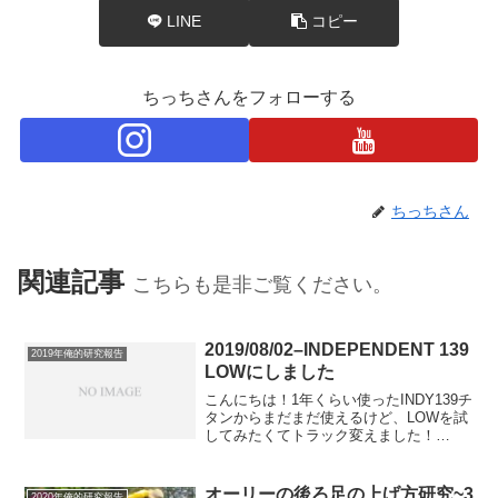
LINE
コピー
ちっちさんをフォローする
ちっちさん
関連記事
こちらも是非ご覧ください。
2019/08/02–INDEPENDENT 139
2019年俺的研究報告
LOWにしました
こんにちは！1年くらい使ったINDY139チ
タンからまだまだ使えるけど、LOWを試
してみたくてトラック変えました！
VENTURE 5.25 LOWも考えたんですが、
やっぱINDYが好きでINDYに乗りたいの
で、、、でも、実はINDYのLOW...
オーリーの後ろ足の上げ方研究~3
2020年俺的研究報告