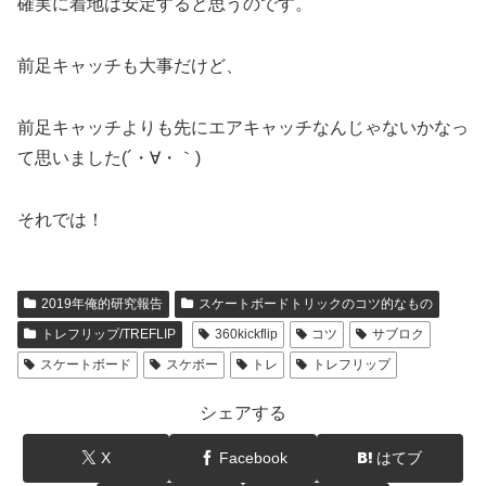
確実に着地は安定すると思うのです。
前足キャッチも大事だけど、
前足キャッチよりも先にエアキャッチなんじゃないかなっ
て思いました(´・∀・｀)
それでは！
2019年俺的研究報告
スケートボードトリックのコツ的なもの
トレフリップ/TREFLIP
360kickflip
コツ
サブロク
スケートボード
スケボー
トレ
トレフリップ
シェアする
X
Facebook
はてブ