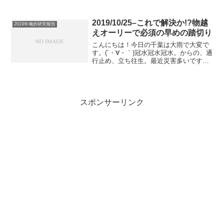
てこない。刺せない。オーリーでこんな
悩みを抱えてるスケーター多いとおもい
ます。そんなスケーター達へ贈る。オー
2019/10/25–これで解決か!?物越
2019年俺的研究報告
リーがめっちゃ上達す...
えオーリーで必須の早めの踏切り
こんにちは！今日の千葉は大雨で大変で
す。(´・∀・｀)冠水冠水冠水。からの、通
行止め、立ち往生。最近災害多いです
ね〜(´・∀・｀)さてさて！僕、ずっとハイ
オーリーを練習してるんですけど、なか
なかできないんです(´・∀・｀)僕が認識し
ているそ...
スポンサーリンク