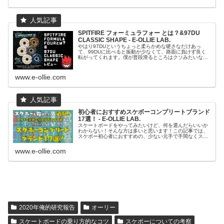
SPITFIRE フォーミュラフォー とは？&97DU
CLASSIC SHAPE - E-OLLIE LAB.
やはり97DUというちょっと柔らかめな硬さなだけあっ
て、99DUに比べると振動が少なくて、路面に負けず良く
転がってくれます。僕が普段滑るところはクソみたいな路
面ばっかりなので、まさに僕のためのウィールといっても
過言ではないかも！？なんて大袈...
www.e-ollie.com
初心者におすすめスケボーコンプリートブランド
17選！ - E-OLLIE LAB.
スケートボードをやってみたいけど、何を選んだらいいか
わからない！そんな方は多いと思います！この記事では、
スケボー初心者におすすめの、少ない元手で手間なくスケ
ボーを始められるコンプリートを紹介します。これからス
ケートボードを初めてみたいという...
www.e-ollie.com
2020年俺的研究報告
オーリー
スケートボードの乗り方的なコツ
スケボーについての考察