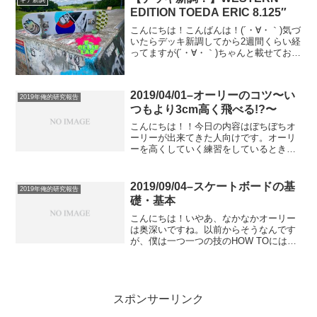
ギア新調
という...
EDITION TOEDA ERIC 8.125″
こんにちは！こんばんは！(´・∀・｀)気づ
いたらデッキ新調してから2週間くらい経
ってますが(´・∀・｀)ちゃんと載せておき
たいので(自分的に)今更なんですが載せま
す(´・∀・｀)さて！今年入って春頃からコ
ロナのせいで暇な時間を持て余した若
2019/04/01–オーリーのコツ〜い
者...
2019年俺的研究報告
つもより3cm高く飛べる!?〜
こんにちは！！今日の内容はぼちぼちオ
ーリーが出来てきた人向けです。オーリ
ーを高くしていく練習をしているとき、
テール側が上がってこなくて悩むことっ
て多いと思います。なかなか後ろ足が引
き上げられないなぁ、っていうのも似た
2019/09/04–スケートボードの基
2019年俺的研究報告
ようなことですね。その悩...
礎・基本
こんにちは！いやあ、なかなかオーリー
は奥深いですね。以前からそうなんです
が、僕は一つ一つの技のHOW TOにはあ
まりスポットを当ててないんです。とい
うのも、そもそも僕がそういう枝葉みた
いな部分以前に幹となる基本的なスケー
トボードの乗り方がな...
スポンサーリンク