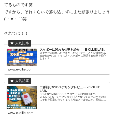
てるものです笑
ですから、それくらいで落ち込まずにまた頑張りましょう
(´・∀・｀)笑
それでは！！
スケボーに関わる仕事を紹介！ - E-OLLIE LAB.
スケボーに関係した仕事がしたい！でも、どんな職種があ
るかわからない！って方へスケボーに関係する仕事を紹介
します！
www.e-ollie.com
二番煎じNSBベアリングレビュー - E-OLLIE
LAB.
BONESのMINLOGO(ミニロゴ)とかSPITIFIREの
CHEAPSHOT(チープショット)とか使ってませんか？笑別
にそれを否定したりするつもりはありませんが、回転の速
さや伸びの良さ等のベアリングの性能はもちろんのこと、
耐久性もめちゃ...
www.e-ollie.com