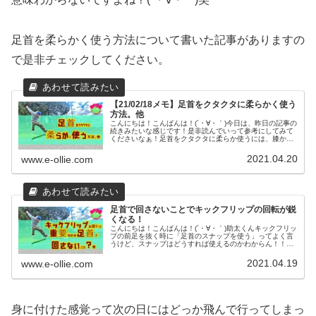
足首を柔らかく使う方法について書いた記事がありますの
で是非チェックしてください。
【21/02/18メモ】足首をクタクタに柔らかく使う
方法。他
こんにちは！こんばんは！(´・∀・｀)今日は、昨日の記事の
続きみたいな感じです！是非読んでいって参考にしてみて
くださいなぁ！足首をクタクタに柔らか使うには、膝から
下を使うのが大事。足首の力を抜いて、膝から下を振るよ
うにすると足首を鞭のように...
2021.04.20
www.e-ollie.com
足首で回さないことでキックフリップの回転が鋭
くなる！
こんにちは！こんばんは！(´・∀・｀)助太くんキックフリッ
プの前足を抜く時に「足首のスナップを使う」ってよく言
うけど、スナップはどうすれば使えるのかわからん！！そ
んな方多いのではないでしょうか？かく言う私もスナップ
が上手く使えません(´・∀...
2021.04.19
www.e-ollie.com
身に付けた感覚って次の日にはどっか飛んで行ってしまっ