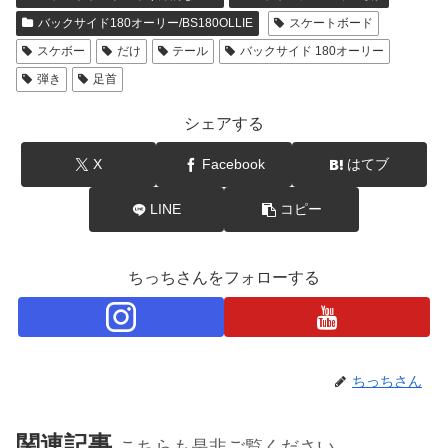
バックサイド180オーリー/BS180OLLIE
スケートボード
スケボー
だけ
テール
バックサイド 180オーリー
弾き
足首
シェアする
X
Facebook
はてブ
LINE
コピー
ちっちさんをフォローする
ちっちさん
関連記事
こちらも是非ご覧ください。