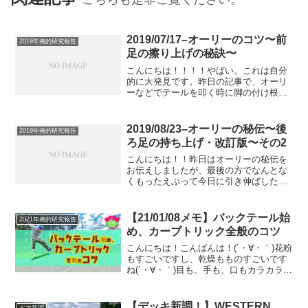
2019/07/17–オーリーのコツ〜前
2019年俺的研究報告
足の擦り上げの秘訣〜
こんにちは！！！！やばい。これは自分
的に大発見です。昨日の記事で、オーリ
ーなどでテールを叩く時に脚の付け根か
ら動かす力と足首のスナップの両方を使
うべき、みたいなことを書きました。そ
れからまた僕は考えたのです。そして気
2019/08/23–オーリーの秘伝〜後
2019年俺的研究報告
づきました。「あれ？オー...
ろ足の持ち上げ・改訂版〜その2
こんにちは！！昨日はオーリーの秘伝を
お伝えしましたが、最後の方でなんとな
くもったえぶって今日に引き伸ばした話
がありました。(´・∀・｀)それはやっぱり
テールを強く叩くのが大事ってこと。僕
は今まで前足の擦り上げを体を小さくす
【21/01/08メモ】バックテール始
2021年俺的研究報告
る空中のピークまで...
め、カーブトリック全般のコツ
こんにちは！こんばんは！(´・∀・｀)花粉
もすごいですし、乾燥もものすごいです
ね(´・∀・｀)目も、手も、口もカラカラ乾
いちゃってもう、なんかもう！って感じ
です。(´・∀・｀)そんな今日は今日で、と
ても重要な意識、というか体の使い方、
【デッキ新調！】WESTERN