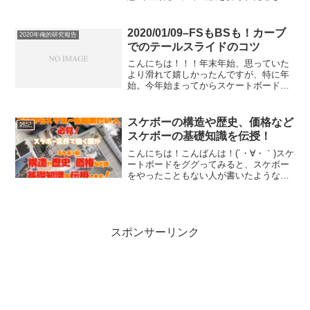
す(´・∀・｀)まあ良い。それでも縦コーン
撃破の目標はブレません。さて、昨日箇
条書きでハイオーリーを実現するために
2020/01/09–FSもBSも！カーブ
2020年俺的研究報告
必要そうなこ...
でのテールスライドのコツ
こんにちは！！！年末年始、思っていた
より滑れて嬉しかったんですが、特に年
始。今年始まってからスケートボードへ
の理解が深まったことが多々あり、つい
にブレイクスルーきたんじゃない！？(´・
∀・｀)ってちょっとワクワクしてます。
スケボーの構造や歴史、価格など
雑記
今年大成長しちゃう...
スケボーの基礎知識を伝授！
こんにちは！こんばんは！(´・∀・｀)スケ
ートボードをググってみると、スケボー
をやったこともない人が書いたような記
事ばかりで、素っ頓狂でトンチンカンな
パーツの説明や、「初心者さんへのおす
すめスケボー！！」と題する記事が、場
合によっては大怪我...
スポンサーリンク