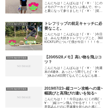
こんにちは！こんばんは！(´・∀・｀)この
メモのアーカイブもだいぶ進んで、やっ
と夏になって参りました！(´・∀・｀)笑こ
こら辺までくるとやっと最近のことだ
な、感が出てきます(´・∀・｀)笑さ！今日
のメモは、僕的にすごくすごくすごーー
トレフリップの前足キャッチに必
2020年俺的研究報告
ーーい大...
要なこと。
こんにちは！こんばんは！(´・∀・｀)今日
は、みんな大好きトレフリップこと、360
KICKFLIPについて僕が今日！！！！今日
見つけたホヤホヤのコツ。というか超重
要そうなことについてです(´・∀・｀)トレ
のコツをもう一つ見つけた。 それは...
【20/05/28メモ】高い物を飛ぶコ
2020年俺的研究報告
ツ？
こんにちは！こんばんは！(´・∀・｀)先週
末の4連休、あっという間でした(´・∀・
｀)休みの4日間てなんでこんなにも過ぎ
去るのが早いんでしょうね！時間は平等
じゃない、って思います(´・∀・｀)さて！
今日のメモは、僕が超絶苦手な高い物を
2019/07/23–縦コーン攻略への道~
2019年俺的研究報告
オーリ...
幅跳びと高飛びの違いを知る~
こんにちは！！！今日はあいにくの雨(´・
∀・｀)縦コーン飛んでやるぞ！！！って
意気込んだのに早速腰を折られた感じで