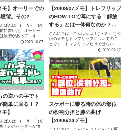
29メモ】オーリーでの
【20/08/07メモ】トレフリップ
3段階。その2
のHOW TOで耳にする「解放
する」とは一体何なのか？を
んばんは！(´・∀・｀)今
前に書いた、オーリー
考えてみた
こんにちは！こんばんは！(´・∀・｀)今
は段階があって、オー
回のメモもトレフリップについてのこ
がるにつれて脚の上げ
2020.10.07
とです！トレフリップだけではないけ
がるっぽいよ、【20-
れど、まあ大きく括ってバリアル回転
2020.09.17
オーリーの足の引きつけに
告
系ってことでいいんじゃないでしょう
話の...
か？(´・∀・｀)余談ですが、バリアル回
2020年俺的研究報告
転ていうのは、ショービッ...
らの逆ハの字でト
が簡単に回る！？
スケボーに乗る時の体の部位
5メモ】
の役割分担と膝の曲げ
【20/06/24メモ】
んばんは！(´・∀・｀)今
多くのスケーターが憧
こんにちは！こんばんは！どんどん更