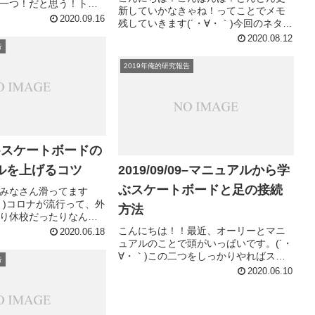
一つ！だと思う！トレ
新していかなきゃね！ってことでメモ
ロクフリップ！
2020.09.16
残していきます(´・∀・｀)今回のネタは
IP！っと呼び名がいろいろ
正解か不正解か？わかりません(´・∀・
2020.08.12
ツでございます。僕は
告
｀)笑でも、これもスケートボードへの
てから2年...
理解を深める、今に考えのプロセスな
2019年俺的研究報告
のでちゃんと遺しておきま...
/03–スケートボードの
ルを上げるコツ
2019/09/09–マニュアルから学
ぶスケートボードと足の接続
みなさん滑ってます
・｀)コロナが流行って、外
方法
り休校だったりなんだ
近所を見てると朝早く
こんにちは！！最近、オーリーとマニ
2020.06.18
中学生みたいなのとか
ュアルのことで頭がいっぱいです。(´・
回ってて、これならま
∀・｀)この二つをしっかりやればスケ
告
行ってた方がマシな...
ートボードの根本的な乗り方を理解で
2020.06.10
きる気さえしてきました笑みなさんマ
ニュアルってどうやってますか？僕は
先週くらいまでずっと、前足の力...