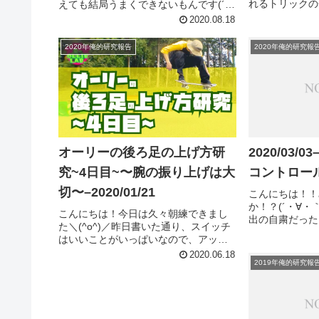
れるトリックの
えても結局うまくできないもんです(´・
フリップ！サブ
∀・｀)究極頭でいろいろ考えて実行し
2020.08.18
360KICKFL
ようとしても、実際に体を動かす中で
のトリックのコ
の閃きや気づきには及ばない気さえし
2020年俺的研究報
2020年俺的研究報告
トレが初めてでき
ます。それでも考えて試行...
オーリーの後ろ足の上げ方研
2020/03
究~4日目~〜腕の振り上げは大
コントロー
切〜–2020/01/21
こんにちは！！
か！？(´・∀
こんにちは！今日は久々朝練できまし
出の自粛だった
た＼(^o^)／昨日書いた通り、スイッチ
りありますが、
はいいことがいっぱいなので、アップ
から小学生とか
がてらスイッチオーリー練習しました
2020.06.18
そのへんで遊び
2019年俺的研究報
(´・∀・｀)もちろん一朝一夕で激変する
だ大人しく学校
ってことはないので、効果がでてくる
のはまだまだ先だと思いま...