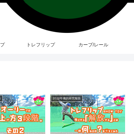
プ
トレフリップ
カーブ/レール
告
2020年俺的研究報告