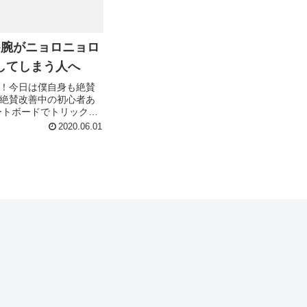
/23–腕がニョロニョロ
してしまう人へ
！今日は僕自身も絶賛
絶賛改善中の初心者あ
ケートボードでトリックを
き変、気持ち悪い、動
2020.06.01
いて(´・∀・｀)笑このブ
思うんですけど、つく
トボードに...