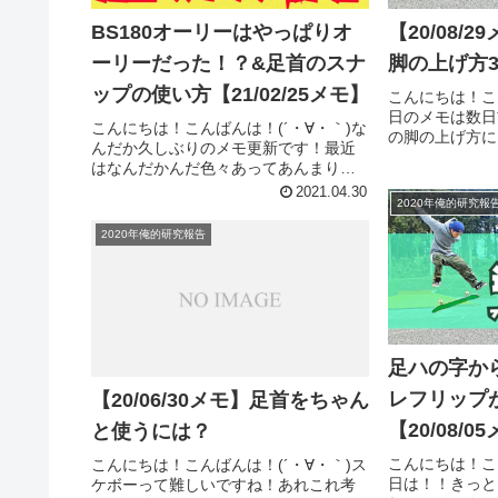
BS180オーリーはやっぱりオ
【20/08/
ーリーだった！？&足首のスナ
脚の上げ方
ップの使い方【21/02/25メモ】
こんにちは！こ
日のメモは数日
こんにちは！こんばんは！(´・∀・｀)な
の脚の上げ方に
んだか久しぶりのメモ更新です！最近
リーの精度が上
はなんだかんだ色々あってあんまり滑
方のレベルが上
れてなくて、、、気づきメモもあまり
2021.04.30
08-27メモ】
2020年俺的研究報
更新できてないなぁ、って感じで
は3段階のレ/って
す。。(´・∀・｀)さて、そんな今日この
2020年俺的研究報告
ごろですが！巷ではGWに突入...
足ハの字か
レフリップ
【20/06/30メモ】足首をちゃん
【20/08/0
と使うには？
こんにちは！こ
こんにちは！こんばんは！(´・∀・｀)ス
日は！！きっと
ケボーって難しいですね！あれこれ考