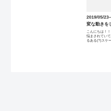
2019/05
変な動きを
こんにちは！！
悩まされていて
るある(?)ス
やる時の腕の動
きすぎ問題につ
ログを書くたび
づく僕ってスケー