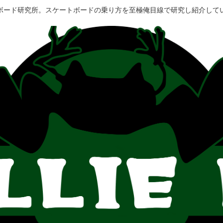
ボード研究所。スケートボードの乗り方を至極俺目線で研究し紹介して