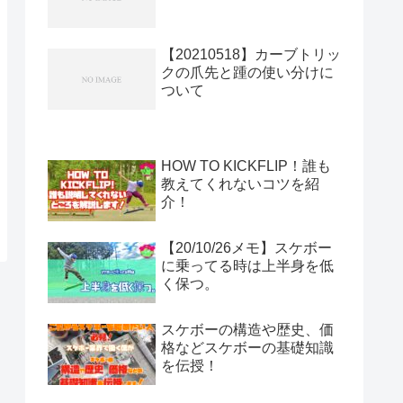
【20210518】カーブトリッ
クの爪先と踵の使い分けに
ついて
HOW TO KICKFLIP！誰も
教えてくれないコツを紹
介！
【20/10/26メモ】スケボー
に乗ってる時は上半身を低
く保つ。
スケボーの構造や歴史、価
格などスケボーの基礎知識
を伝授！