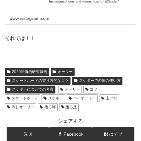
Instagram photos and videos from Iori (@ioioiori)
www.instagram.com
それでは！！
2020年俺的研究報告
オーリー
スケートボードの乗り方的なコツ
スケボーでの体の使い方
スケボーについての考察
オーリー
コツ
スケートボード
スケボー
ハイオーリー
上げ方
刺しオーリー
後ろ脚
後ろ足
シェアする
X
Facebook
はてブ