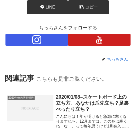
LINE
コピー
ちっちさんをフォローする
ちっちさん
関連記事
こちらも是非ご覧ください。
2020/01/08–スケートボード上の
2020年俺的研究報告
立ち方。あなたは爪先立ち？足裏
べったり立ち？
こんにちは！年が明けると急激に寒くな
りますね〜。12月までは、この冬は寒く
ねーなー、って毎年思うけど1月突入した
瞬間、そんなことねーわ！って毎年思い
ます笑この2〜3ヶ月間寒いのが続くと思