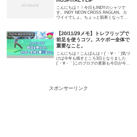
HOSPITAL FLIP
を紹介していこうと思います。
こんにちは！！今日もINDYのシャツで
す。INDY NEON CROSS RAGLAN。カ
ワイイでしょ。ちょっと肌寒くなってき
たんで、今の時期くらいしかなかなか着
ていられないラグランをこの時とばかり
に着まくってます。右胸にもしっかり
【20/11/29メモ】トレフリップで
2020年俺的研究報告
INDY...
前足を使うコツ。スケボー全体で
重要なこと。
こんにちは！こんばんは！(´・∀・｀)気づ
けば今年も残すところ3日となりました
(´・∀・｀)このブログの更新も今日が今年
最後かな、って思います。(´・∀・｀)一週
間くらいお暇させてもらいますが、どう
か寂しがらないでください。(´・∀・｀)
笑...
スポンサーリンク