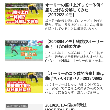
うと気が重いですね！(´・∀・｀)さて！年
オーリーの擦り上げって一体何？
2020年俺的研究報告
末最後の記事...
擦り上げを分解してみた
【20/12/22メモ】
板と足の接続を切らずにノーズを上げる
動作。実は「擦り上げ」にはこんな機能
が隠されていることに最近気づいた。 ま
ず、「板と足の接続を切らずにノーズを
上げる」ために必要なのは、「前足首を
寝かせる」ことだと気づいた。
【20/08/04メモ】物跳びオーリー
2020年俺的研究報告
高さ上げの練習方法
こんにちは！こんばんは！(´・∀・｀)なか
なか、過去のメモ投稿が終わりませんね
(´・∀・｀)今日は、オーリーの高さを上げ
る練習方法です。実際に自分で試して、
結構よかったので紹介します！オーリー
の物飛びが上達する方法を見つけた。飛
【オーリーのコツ僕的考察】膝は
2018年俺的研究報告
びたい物の前...
曲げちゃいけません–2018/08/02
だにオーリーはしっかり身についてない
し、安定してそこそこの高さのものを飛
べるようにもならず…泣だいぶ苦戦して
ます汗だからこそ研究と考察と実践を絶
えずできるっていうのもあるけど笑そん
な僕が気づいたオーリーのコツ的な、気
2019/10/10–僕の得意技
2019年俺的研究報告
をつけるといいかも!?みたいなポイント