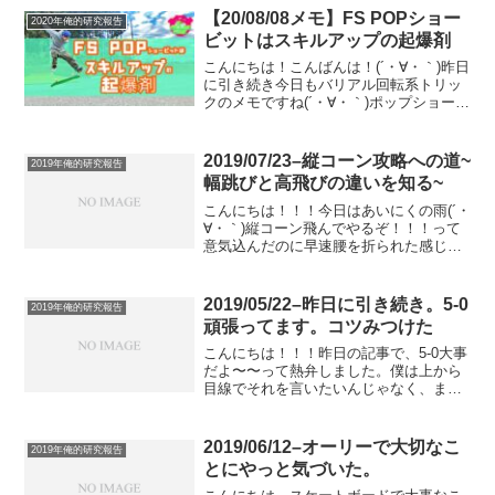
こったのか分からず、、、、とりあえず
【20/08/08メモ】FS POPショー
2020年俺的研究報告
痛みに打ちひしがれました...
ビットはスキルアップの起爆剤
こんにちは！こんばんは！(´・∀・｀)昨日
に引き続き今日もバリアル回転系トリッ
クのメモですね(´・∀・｀)ポップショービ
ットってある程度オーリーとかできて、
スケートボードに乗ること自体になれて
くれば、特別練習しなくてもクオリティ
2019/07/23–縦コーン攻略への道~
2019年俺的研究報告
とか求めなき...
幅跳びと高飛びの違いを知る~
こんにちは！！！今日はあいにくの雨(´・
∀・｀)縦コーン飛んでやるぞ！！！って
意気込んだのに早速腰を折られた感じで
す(´・∀・｀)まあ良い。それでも縦コーン
撃破の目標はブレません。さて、昨日箇
条書きでハイオーリーを実現するために
2019/05/22–昨日に引き続き。5-0
2019年俺的研究報告
必要そうなこ...
頑張ってます。コツみつけた
こんにちは！！！昨日の記事で、5-0大事
だよ〜〜って熱弁しました。僕は上から
目線でそれを言いたいんじゃなく、まさ
に今、ひしひしそれを感じていて、もっ
と早くにちゃんと練習していれば良かっ
た〜〜〜っと心の中で嘆きながら目下練
2019/06/12–オーリーで大切なこ
2019年俺的研究報告
習中なのであります。...
とにやっと気づいた。