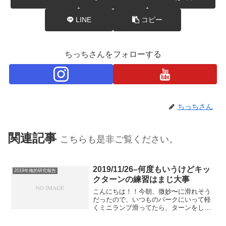
LINE
コピー
ちっちさんをフォローする
ちっちさん
関連記事
こちらも是非ご覧ください。
2019/11/26–何度もいうけどキッ
2019年俺的研究報告
クターンの練習はまじ大事
こんにちは！！今朝、微妙〜に滑れそう
だったので、いつものパークにいって軽
くミニランプ滑ってたら、ターンをして
たらいきなりズッこけて、何かが足元か
ら飛んでくのがみえたのですが、何が起