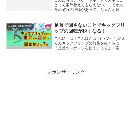
こんにちは。スケートボードで大事なこ
とって案外教えてもらえない。ってか人
それぞれの理論があって、ちゃんと腑に
落ちて自分がしっくりくるものじゃない
となかなかアドバイスとして吸収できな
いって感じでしょうか？僕はトリックの
足首で回さないことでキックフリ
2021年俺的研究報告
やり方、みたいな小手先の...
ップの回転が鋭くなる！
こんにちは！こんばんは！(´・∀・｀)助太
くんキックフリップの前足を抜く時に
「足首のスナップを使う」ってよく言う
けど、スナップはどうすれば使えるのか
わからん！！そんな方多いのではないで
しょうか？かく言う私もスナップが上手
く使えません(´・∀...
スポンサーリンク