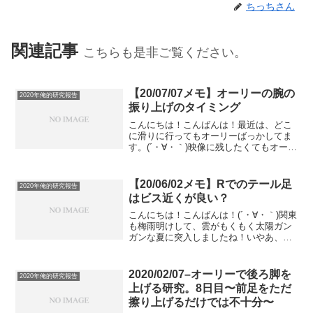
ちっちさん
関連記事
こちらも是非ご覧ください。
【20/07/07メモ】オーリーの腕の
2020年俺的研究報告
振り上げのタイミング
こんにちは！こんばんは！最近は、どこ
に滑りに行ってもオーリーばっかしてま
す。(´・∀・｀)映像に残したくてもオーリ
ー以外できる物がなくて....(´・∀・｀)悲
しい。寂しい(´・∀・｀)でも、これはこれ
でいいっちゃいいのだと思います。そこ
【20/06/02メモ】Rでのテール足
2020年俺的研究報告
そ...
はビス近くが良い？
こんにちは！こんばんは！(´・∀・｀)関東
も梅雨明けして、雲がもくもく太陽ガン
ガンな夏に突入しましたね！いやあ、暑
過ぎる(´・∀・｀)みなさん、水分・塩分補
給はしっかりしないとダメですよ！さ
て！最近更新サボり気味です(´・∀・｀)早
2020/02/07–オーリーで後ろ脚を
2020年俺的研究報告
く過去の...
上げる研究。8日目〜前足をただ
擦り上げるだけでは不十分〜