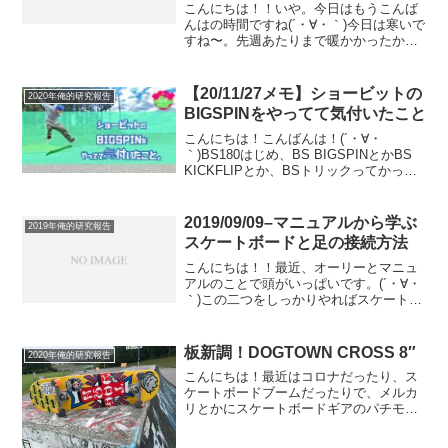
こんにちは！！いや。今日はもうこんば
んはの時間ですね(´・∀・｀)今日は寒いで
すね〜。先週あたりまで暖かかったから
もう花粉も飛んでるみたいだし、、つら
たん(´・∀・｀)てやつです(´・∀・｀)はて
さて、そんな今日は滑れなかったんです
【20/11/27メモ】ショービットの
2020年俺的研究報告
が、昨日...
BIGSPINをやってて気付いたこと
こんにちは！こんばんは！(´・∀・
｀)BS180はじめ、BS BIGSPINとかBS
KICKFLIPとか、BSトリックってかっこ
いいから憧れますよね。でも、BSって難
しいんですよね(´・∀・｀)BS180オーリー
でさえちゃんとやろうと思う...
2019/09/09–マニュアルから学ぶ
2019年俺的研究報告
スケートボードと足の接続方法
こんにちは！！最近、オーリーとマニュ
アルのことで頭がいっぱいです。(´・∀・
｀)この二つをしっかりやればスケートボ
ードの根本的な乗り方を理解できる気さ
えしてきました笑みなさんマニュアルっ
てどうやってますか？僕は先週くらいま
板新調！DOGTOWN CROSS 8″
2020年俺的研究報告
でずっと、前足の力...
こんにちは！最近はコロナだったり、ス
ケートボードブームだったりで、メルカ
リとかにスケートボードギアのパチモン
がいっぱい出回るほど、全国、いや、全
世界的にアイテム不足に陥っています。