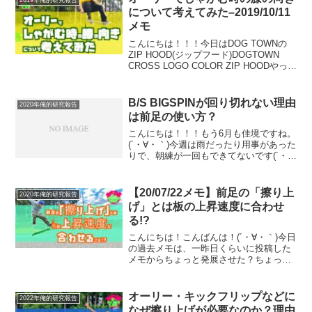
2019年俺的研究報告
う風に...
について考えてみた–2019/10/11
メモ
こんにちは！！！今日はDOG TOWNの
ZIP HOOD(ジップフード)DOGTOWN
CROSS LOGO COLOR ZIP HOODやっぱ
り、背中にドーーーン！！！が大好き(//
∇//)ちなみにパンツは最近はだいたい
DICKIESの8...
B/S BIGSPINが回り切れない理由
2020年俺的研究報告
は前足の使い方？
こんにちは！！！もう6月も佳境ですね。
(´・∀・｀)今週は雨だったり用事があった
りで、朝練が一回もできてないです(´・
∀・｀)そう！！今週は全然滑ってないの
です！ここ数年の僕には衝撃的な一週間
ですよ(´・∀・｀)ところで、今朝ここ千葉
【20/07/22メモ】前足の「擦り上
2020年俺的研究報告
県の東...
げ」とは板の上昇速度に合わせ
る!?
こんにちは！こんばんは！(´・∀・｀)今日
の過去メモは、一昨日くらいに投稿した
メモからちょっと発展させた？ちょっと
深く考えた内容です。(´・∀・｀)これも考
え方で、正解かどうかわからないし、ア
プローチが違うけどやってることは同
オーリー・キックフリップなどに
2022年俺的研究報告
じ、って人もい...
なぜ擦り上げが必要なのか？理由