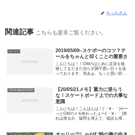
ちっちさん
関連記事
こちらも是非ご覧ください。
2019/05/09–スケボーのコツ？テ
オーリー
ールをちゃんと叩くことの重要さ
こんにちは！！GWのはじめに足首を捻
挫してまだまだ治らず調子悪い日々を送
っております。笑あぁ、もっと思い切り
滑りたい。。。(´・∀・｀)そんな日々なの
ではありますが、一つ自分が見落として
いた超大事なことを発見したのです。そ
【20/05/21メモ】重力に逆らう
2020年俺的研究報告
れが今日のタイトル...
な！スケートボード上での大事な
意識
こんにちは！こんばんは！(´・∀・｀)やー
っとGWのメモ終わったよ〜(´・∀・｀)滑
れば滑る分、疑問も増えて、仮説も増え
て、正解は解らないまままたどんどん謎
が増えていきます(´・∀・｀)たぶんスケー
トボードをやってる間はず〜っとこうい
オーリーでしゃがむ時の膝の向き