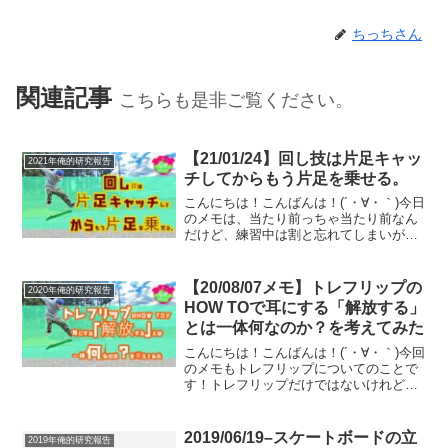
ちっちさん
関連記事
こちらも是非ご覧ください。
【21/01/24】回し技は片足キャッ
2021年俺的研究報告
チしてからもう片足を乗せる。
こんにちは！こんばんは！(´・∀・｀)今日
のメモは、当たり前っちゃ当たり前なん
だけど、練習中は割と忘れてしまいが
ち？なことについてです。最近はこれを
あんまり意識してないので、正直今更何
を付け足すようにかけばいいかが浮かび
【20/08/07メモ】トレフリップの
2020年俺的研究報告
ません。。。笑でも、...
HOW TOで耳にする「解放する」
とは一体何なのか？を考えてみた
こんにちは！こんばんは！(´・∀・｀)今回
のメモもトレフリップについてのことで
す！トレフリップだけではないけれど、
まあ大きく括ってバリアル回転系ってこ
とでいいんじゃないでしょうか？(´・∀・
｀)余談ですが、バリアル回転ていうの
2019/06/19–スケートボードの立
2019年俺的研究報告