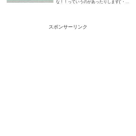
な！！っていうのがあったりします(´・
∀・｀)たったひと月前のメモですが、今
は全然そんなこと忘れて滑ってた！って
こともよくあります。(´・∀・｀)今日のメ
モがまさに...
スポンサーリンク