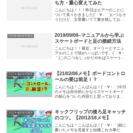
は、ショービッ...
ち方・重心変えてみた
こんにちは！！！昨日はエアーのことに
ついて長々かきました(´・∀・｀)いつもそ
うだけど、文章書いてて書き残しておき
たいこととか、表現したいこととかがう
まくまとまらなくて気づくと文字の量ば
っか増えていて記事をいくつかに分けた
2019/09/09–マニュアルから学ぶ
2019年俺的研究報告
ほうがいいくらいの...
スケートボードと足の接続方法
こんにちは！！最近、オーリーとマニュ
アルのことで頭がいっぱいです。(´・∀・
｀)この二つをしっかりやればスケートボ
ードの根本的な乗り方を理解できる気さ
えしてきました笑みなさんマニュアルっ
てどうやってますか？僕は先週くらいま
【21/02/06メモ】ボードコントロ
2021年俺的研究報告
でずっと、前足の力...
ールの要は前足！？
こんにちは！こんばんは！(´・∀・｀)今日
のメモは自分的にかなりスケートボード
の核心をついた内容だと思っておりま
す。(´・∀・｀)とりあえず読んでいってみ
てください！(´・∀・｀)デッキコントロー
ルの要は前足。 ・前足を離さないイメー
キックフリップの後ろ足キャッチ
2021年俺的研究報告
ジ。(...
のコツ。【20/12/16メモ】
こんにちは！こんばんは！(´・∀・｀)前に
書いたメモを見返すと結構これ大事だ