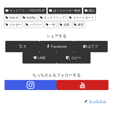
キックフリップ/KICKFLIP
ぼくのスケボー動画
雑記
how to
kickflip
キックフリップ
スケートボード
スケボー
ハウツー
一年
成果
練習
シェアする
X
Facebook
はてブ
LINE
コピー
ちっちさんをフォローする
ちっちさん