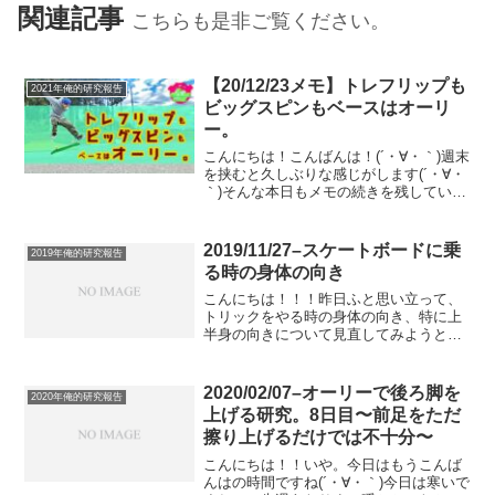
関連記事
こちらも是非ご覧ください。
【20/12/23メモ】トレフリップも
2021年俺的研究報告
ビッグスピンもベースはオーリ
ー。
こんにちは！こんばんは！(´・∀・｀)週末
を挟むと久しぶりな感じがします(´・∀・
｀)そんな本日もメモの続きを残していこ
うと思います。とりあえずいきましょう
か！！結局、ポップショービットもトレ
もビッグスピンも、オーリーと一緒。弾
2019/11/27–スケートボードに乗
2019年俺的研究報告
く向きが違う...
る時の身体の向き
こんにちは！！！昨日ふと思い立って、
トリックをやる時の身体の向き、特に上
半身の向きについて見直してみようと思
いました。みなさん、正しい姿勢ってわ
かりますか？どうやら正しい姿勢ってい
うのは、人それぞれに正しい姿勢があっ
2020/02/07–オーリーで後ろ脚を
2020年俺的研究報告
て確固たる絶対的な正しい...
上げる研究。8日目〜前足をただ
擦り上げるだけでは不十分〜
こんにちは！！いや。今日はもうこんば
んはの時間ですね(´・∀・｀)今日は寒いで