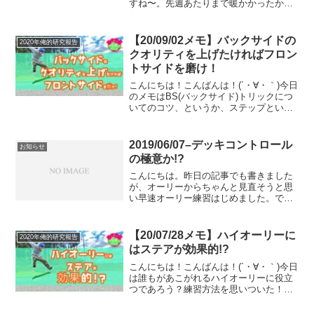
すね〜。先週あたりまで暖かかったから
もう花粉も飛んでるみたいだし、、つら
たん(´・∀・｀)てやつです(´・∀・｀)はて
さて、そんな今日は滑れなかったんです
【20/09/02メモ】バックサイドの
2020年俺的研究報告
が、昨日...
クオリティを上げたければフロン
トサイドを磨け！
こんにちは！こんばんは！(´・∀・｀)今日
のメモはBS(バックサイド)トリックにつ
いてのコツ、というか、ステップという
か...なんかよくわからないけど(´・∀・｀)
笑BSがうまくできない人、FSのトリッ
クを疎かにしてませんか？って話です。
2019/06/07–デッキコントロール
お知らせ
ま...
の極意か!?
こんにちは。昨日の記事でも書きました
が、オーリーからちゃんと見直そうと思
い早速オーリー練習はじめました。で、
昨日も書いた通り、「ノーズの先端まで
前足をちゃんと持っていく」今日はこれ
を意識して練習しました。そしたらびっ
【20/07/28メモ】ハイオーリーに
2020年俺的研究報告
くり。それをちゃんと意識...
はステアが効果的!?
こんにちは！こんばんは！(´・∀・｀)今日
は誰もがあこがれるハイオーリーに役立
つであろう？練習方法を思いついた！的
なメモです(´・∀・｀)でも、これは、オー
リー自体にある程度慣れていて、でも高