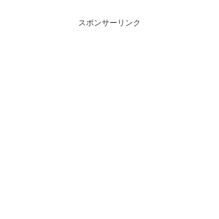
さがなかなか出せるようにならな
い。。。(´・∀・...
スポンサーリンク