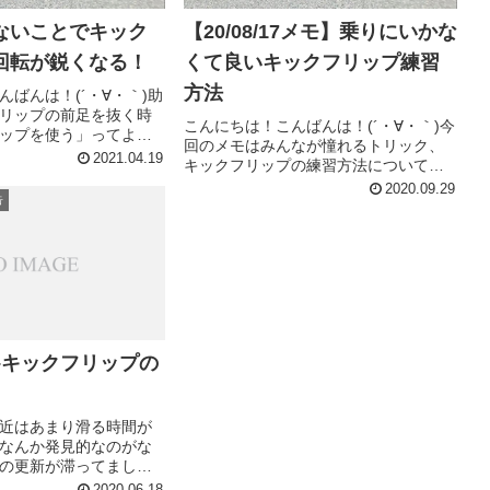
ないことでキック
【20/08/17メモ】乗りにいかな
回転が鋭くなる！
くて良いキックフリップ練習
方法
んばんは！(´・∀・｀)助
リップの前足を抜く時
こんにちは！こんばんは！(´・∀・｀)今
ップを使う」ってよく
回のメモはみんなが憧れるトリック、
ップはどうすれば使え
2021.04.19
キックフリップの練習方法についてで
！！そんな方多いので
す。僕も大好きです、キックフリッ
2020.09.29
か？かく言う私もスナ
告
プ。トリックの王様な気さえするトリ
ません(´・∀...
ックですね。回し技の基礎であり、最
強の武器にもなりうる、そしてスケ...
/24–キックフリップの
近はあまり滑る時間が
なんか発見的なのがな
の更新が滞ってました
んな本日は12月24日、ク