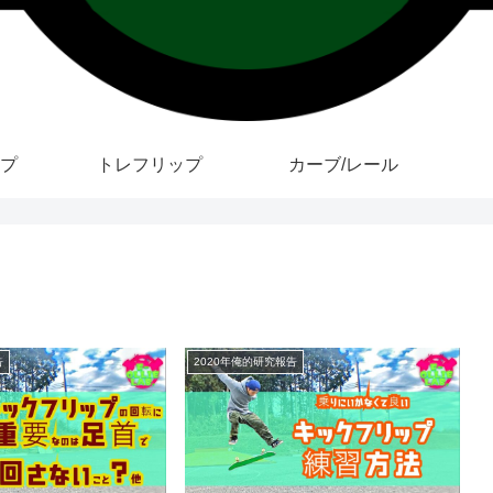
プ
トレフリップ
カーブ/レール
告
2020年俺的研究報告