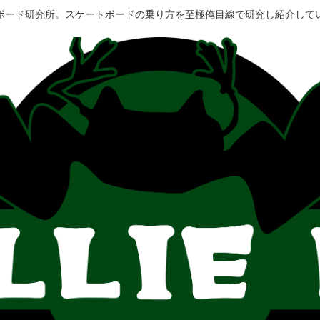
ボード研究所。スケートボードの乗り方を至極俺目線で研究し紹介して