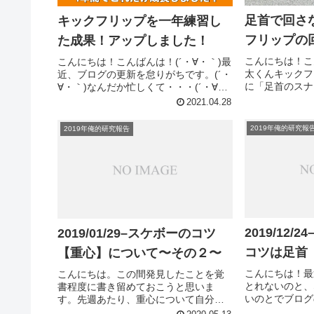
足首で回さ
キックフリップを一年練習し
フリップの
た成果！アップしました！
こんにちは！こ
こんにちは！こんばんは！(´・∀・｀)最
太くんキックフ
近、ブログの更新を怠りがちです。(´・
に「足首のスナ
∀・｀)なんだか忙しくて・・・(´・∀・
言うけど、スナ
｀)そんな中なのですが、YouTubeに新
2021.04.28
るのかわからん
しく動画アップしました！タイトルは
はないでしょう
「キックフリップを一年練習した成
2019年俺的研究報
2019年俺的研究報告
ップが上手く使え
果！」です。こ...
2019/12
2019/01/29–スケボーのコツ
コツは足首
【重心】について〜その２〜
こんにちは！最
こんにちは。この間発見したことを覚
とれないのと、
書程度に書き留めておこうと思いま
いのとでブログ
す。先週あたり、重心について自分的
(´・∀・｀)そ
な見解を書いた気がしますが、前回書