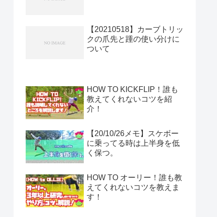
【20210518】カーブトリッ
クの爪先と踵の使い分けに
ついて
HOW TO KICKFLIP！誰も
教えてくれないコツを紹
介！
【20/10/26メモ】スケボー
に乗ってる時は上半身を低
く保つ。
HOW TO オーリー！誰も教
えてくれないコツを教えま
す！