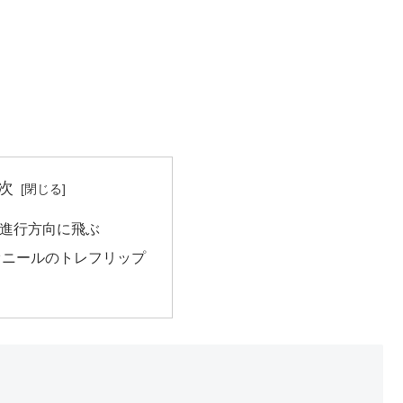
次
≒進行方向に飛ぶ
オニールのトレフリップ
。