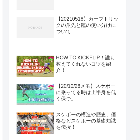
【20210518】カーブトリッ
クの爪先と踵の使い分けに
ついて
HOW TO KICKFLIP！誰も
教えてくれないコツを紹
介！
【20/10/26メモ】スケボー
に乗ってる時は上半身を低
く保つ。
スケボーの構造や歴史、価
格などスケボーの基礎知識
を伝授！