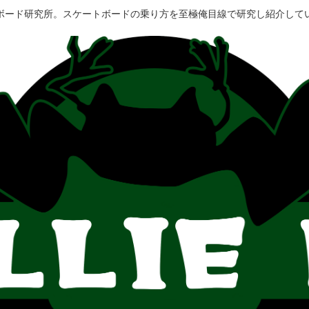
ボード研究所。スケートボードの乗り方を至極俺目線で研究し紹介して