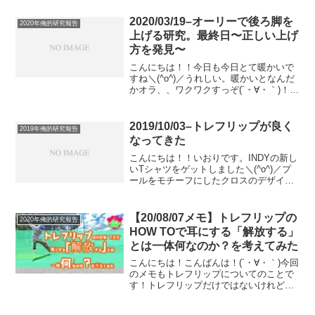
そうじゃないのとじゃ、いつかどこかの
タイミングで大きな差がつくんじゃない
2020/03/19–オーリーで後ろ脚を
2020年俺的研究報告
でしょうかね？ってことで...
上げる研究。最終日〜正しい上げ
方を発見〜
こんにちは！！今日も今日とて暖かいで
すね＼(^o^)／うれしい。暖かいとなんだ
かオラ、、ワクワクすっぞ(´・∀・｀)！だ
がしかし、突然花粉症の症状が悪化し
て、鼻・口が痒くて鼻水もいきなりとま
らなくなりバッドです。(´・∀・｀)ってわ
2019/10/03–トレフリップが良く
2019年俺的研究報告
けで！今...
なってきた
こんにちは！！いおりです。INDYの新し
いTシャツをゲットしました＼(^o^)／プ
ールをモチーフにしたクロスのデザイ
ン。プール好きにはたまんない(´・∀・｀)
最近はめっきりフラットばっかですけ
ど、一昨年から去年の後半くらいまでは
【20/08/07メモ】トレフリップの
2020年俺的研究報告
プールとかバ...
HOW TOで耳にする「解放する」
とは一体何なのか？を考えてみた
こんにちは！こんばんは！(´・∀・｀)今回
のメモもトレフリップについてのことで
す！トレフリップだけではないけれど、
まあ大きく括ってバリアル回転系ってこ
とでいいんじゃないでしょうか？(´・∀・