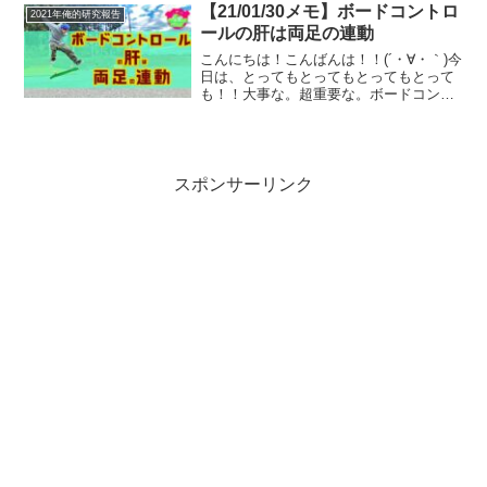
｀)余談ですが、バリアル回転ていうの
【21/01/30メモ】ボードコントロ
2021年俺的研究報告
は、ショービッ...
ールの肝は両足の連動
こんにちは！こんばんは！！(´・∀・｀)今
日は、とってもとってもとってもとって
も！！大事な。超重要な。ボードコント
ロールに関するコツのメモです。とりあ
えず行ってみましょうか！180の前足の使
い方を勘違いしてたかも。ノーズをある
ポイントで押し...
スポンサーリンク