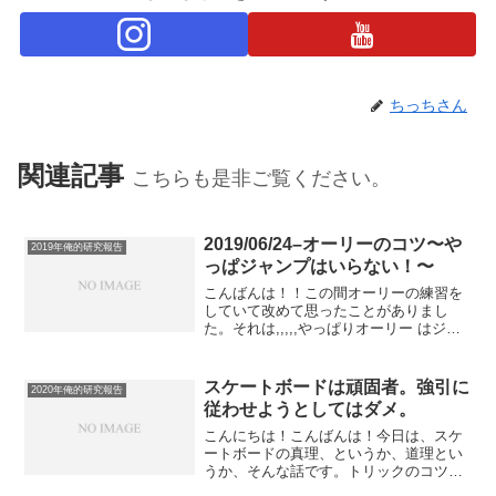
ちっちさん
関連記事
こちらも是非ご覧ください。
2019/06/24–オーリーのコツ〜や
2019年俺的研究報告
っぱジャンプはいらない！〜
こんばんは！！この間オーリーの練習を
していて改めて思ったことがありまし
た。それは,,,,,やっぱりオーリー はジャ
ンプするべきじゃない！！！ってこと( ；
∀；)もちろん体を浮かせるためにジャン
プみたいな動作は必然的にやることにな
スケートボードは頑固者。強引に
2020年俺的研究報告
るんだけど、...
従わせようとしてはダメ。
こんにちは！こんばんは！今日は、スケ
ートボードの真理、というか、道理とい
うか、そんな話です。トリックのコツと
かじゃないけど、頭の隅に置いとくのと