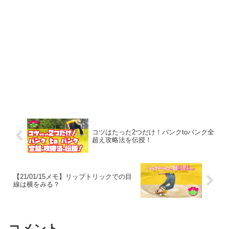
コツはたった2つだけ！バンクtoバンク全
超え攻略法を伝授！
【21/01/15メモ】リップトリックでの目
線は横をみる？
コメント