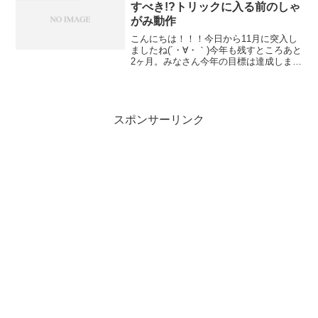
くり。それをちゃんと意識...
すべき!?トリックに入る前のしゃ
がみ動作
こんにちは！！！今日から11月に突入し
ましたね(´・∀・｀)今年も残すところあと
2ヶ月。みなさん今年の目標は達成しまし
たか？僕は何年か前からずーっと、ハン
ドプラントでコーピングつかむことを目
標にしてるんですけど、全然達成できま
せん、何年も(...
スポンサーリンク