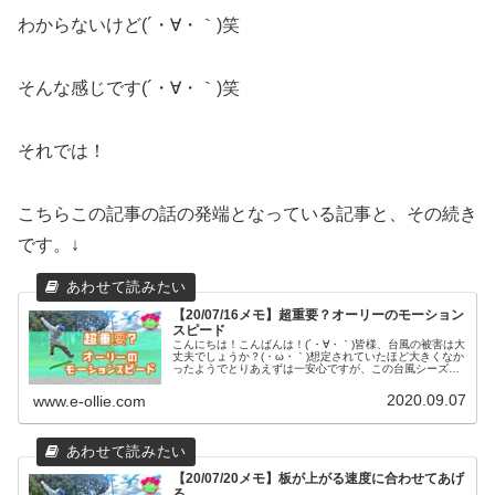
わからないけど(´・∀・｀)笑
そんな感じです(´・∀・｀)笑
それでは！
こちらこの記事の話の発端となっている記事と、その続き
です。↓
【20/07/16メモ】超重要？オーリーのモーション
スピード
こんにちは！こんばんは！(´・∀・｀)皆様、台風の被害は大
丈夫でしょうか？(・ω・｀)想定されていたほど大きくなか
ったようでとりあえずは一安心ですが、この台風シーズ
ン、まだまだ大きいのが来る可能性は十分にあると思うの
で、皆様気をつけましょう...
2020.09.07
www.e-ollie.com
【20/07/20メモ】板が上がる速度に合わせてあげ
る。