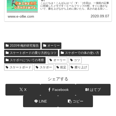
こんにちは！こんばんは！(´・∀・｀)今回は、一個前の記事
に関連したメモです！ヒールフリップの時、すぐに抜かな
いで、膝を上げながら上めに抜いたら、高さのある良い感
じのヒールフリップができた。オーリーや他の技でも膝を
上げるのもうちょっと意識し...
2020.09.07
www.e-ollie.com
2020年俺的研究報告
オーリー
スケートボードの乗り方的なコツ
スケボーでの体の使い方
スケボーについての考察
オーリー
コツ
スケートボード
スケボー
前足
擦り上げ
シェアする
X
Facebook
はてブ
LINE
コピー