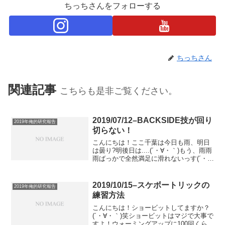
ちっちさんをフォローする
ちっちさん
関連記事
こちらも是非ご覧ください。
2019/07/12–BACKSIDE技が回り
2019年俺的研究報告
切らない！
こんにちは！ここ千葉は今日も雨、明日
は曇り?明後日は....(´・∀・｀)もう、雨雨
雨ばっかで全然満足に滑れないっす(´・
∀・｀)BACKSIDE技って難しいですよ
ね。180オーリーでさえまともにできない
始末です。なので最近は、ひたすらフ
2019/10/15–スケボートリックの
2019年俺的研究報告
ル...
練習方法
こんにちは！ショービットしてますか？
(´・∀・｀)笑ショービットはマジで大事で
すよ！ウォーミングアップに100回くらい