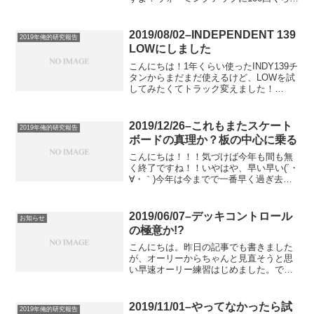
やって調整するのが僕のオススメです！
(´・∀・｀)笑野球やテニス、剣道やなんや
らかんやら、どんなスポーツも素振りっ
2019/08/02–INDEPENDENT 139
2019年俺的研究報告
てめっち...
LOWにしました
こんにちは！1年くらい使ったINDY139チ
タンからまだまだ使えるけど、LOWを試
してみたくてトラック変えました！
VENTURE 5.25 LOWも考えたんですが、
やっぱINDYが好きでINDYに乗りたいの
で、、、でも、実はINDYのLOW...
2019/12/26–これもまたスケート
2019年俺的研究報告
ボードの真理か？板の中心に乗る
こんにちは！！！気づけば今年も間も無
く終了ですね！！いやはや、早い早い(´・
∀・｀)今年は今までで一番早く過ぎ去っ
た年だったな。そして、今までで一番ブ
ログをかいた！！日々の研究報告は楽し
いから全然苦ではないんだけど、如何せ
2019/06/07–デッキコントロール
お知らせ
ん書くのに時間がか...
の極意か!?
こんにちは。昨日の記事でも書きました
が、オーリーからちゃんと見直そうと思
い早速オーリー練習はじめました。で、
昨日も書いた通り、「ノーズの先端まで
前足をちゃんと持っていく」今日はこれ
を意識して練習しました。そしたらびっ
2019/11/01–やってなかったら試
2019年俺的研究報告