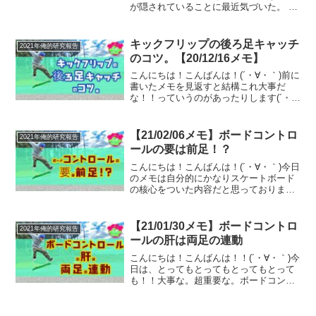
が隠されていることに最近気づいた。 ま
ず、「板と足の接続を切らずにノーズを
上げる」ために必要なのは、「前足首を
寝かせる」ことだと気づいた。
キックフリップの後ろ足キャッチ
2021年俺的研究報告
のコツ。【20/12/16メモ】
こんにちは！こんばんは！(´・∀・｀)前に
書いたメモを見返すと結構これ大事だ
な！！っていうのがあったりします(´・
∀・｀)たったひと月前のメモですが、今
は全然そんなこと忘れて滑ってた！って
こともよくあります。(´・∀・｀)今日のメ
【21/02/06メモ】ボードコントロ
2021年俺的研究報告
モがまさに...
ールの要は前足！？
こんにちは！こんばんは！(´・∀・｀)今日
のメモは自分的にかなりスケートボード
の核心をついた内容だと思っておりま
す。(´・∀・｀)とりあえず読んでいってみ
てください！(´・∀・｀)デッキコントロー
ルの要は前足。 ・前足を離さないイメー
【21/01/30メモ】ボードコントロ
2021年俺的研究報告
ジ。(...
ールの肝は両足の連動
こんにちは！こんばんは！！(´・∀・｀)今
日は、とってもとってもとってもとって
も！！大事な。超重要な。ボードコント
ロールに関するコツのメモです。とりあ
えず行ってみましょうか！180の前足の使
い方を勘違いしてたかも。ノーズをある