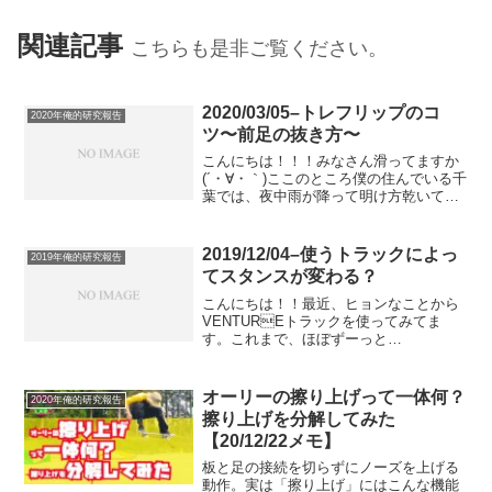
関連記事
こちらも是非ご覧ください。
2020/03/05–トレフリップのコ
2020年俺的研究報告
ツ〜前足の抜き方〜
こんにちは！！！みなさん滑ってますか
(´・∀・｀)ここのところ僕の住んでいる千
葉では、夜中雨が降って明け方乾いて、
陽は出ているものの見事に路面がびちょ
びちょ、っていうどうにも歯痒い日が多
いです(´・∀・｀)そして、田舎あるある？
2019/12/04–使うトラックによっ
2019年俺的研究報告
か知りません...
てスタンスが変わる？
こんにちは！！最近、ヒョンなことから
VENTUREトラックを使ってみてま
す。これまで、ほぼずーっと
INDEPENDENTなんですが、結構
VENTUREに好きなスケーターが多く
て、あと、INDYとの違いとかも気になっ
オーリーの擦り上げって一体何？
2020年俺的研究報告
ていたので、思い切って使...
擦り上げを分解してみた
【20/12/22メモ】
板と足の接続を切らずにノーズを上げる
動作。実は「擦り上げ」にはこんな機能