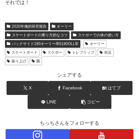
それでは！
2020年俺的研究報告
オーリー
スケートボードの乗り方的なコツ
スケボーでの体の使い方
バックサイド180オーリー/BS180OLLIE
オーリー
スケートボード
スケボー
トレフリップ
前足
振り上げ
腕
シェアする
X
Facebook
はてブ
LINE
コピー
ちっちさんをフォローする