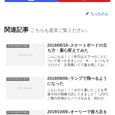
ちっちさん
関連記事
こちらも是非ご覧ください。
2019/06/19–スケートボードの立
2019年俺的研究報告
ち方・重心変えてみた
こんにちは！！！昨日はエアーのことに
ついて長々かきました(´・∀・｀)いつもそ
うだけど、文章書いてて書き残しておき
たいこととか、表現したいこととかがう
まくまとまらなくて気づくと文字の量ば
っか増えていて記事をいくつかに分けた
2019/08/08–ランプで飛べるよう
2019年俺的研究報告
ほうがいいくらいの...
になった
こんにちは！！！きのう書いたことを早
速今日の朝練で試してきました！＼(^o^)
／膝の外側からノーズをみる、前かがみ
にならないで、板より背中側にお尻が出
るような膝と板の縦の中心線が重なるよ
うなポジションこれをやったらバックサ
2019/10/09–オーリーで後ろ足を
2019年俺的研究報告
イドオーリーノーズ...