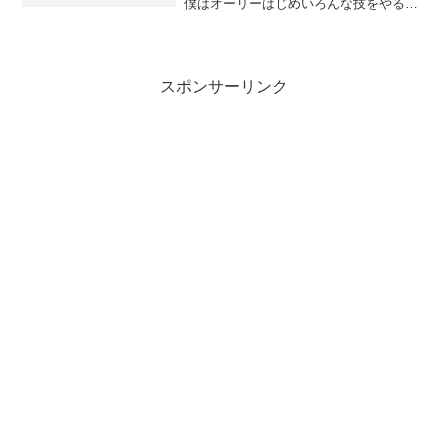
僕はオーリーはじめいろんな技をやる時
にジャンプとテールの弾きと前足の擦り
上げとetc...をせーの！のタイミングで一
気にやってるんです。信じられないでし
ょうけど、...
スポンサーリンク