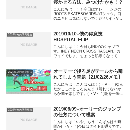
寝かせる方法、みつけたかも！？
こんにちは！！！今日はオレーーンジの
ROOTS SKATEBOARDSのTシャツ。口
のニキビは気にしないでください(´・∀・
｀)笑ROOTS SKATEBOARDSは、日本
初のプロスケーターAKI AKIYAMAと弟の
KATSU AKIYA...
2019/10/10–僕の得意技
2019年俺的研究報告
HOSPITAL FLIP
こんにちは！！今日もINDYのシャツで
す。INDY NEON CROSS RAGLAN。カ
ワイイでしょ。ちょっと肌寒くなってき
たんで、今の時期くらいしかなかなか着
ていられないラグランをこの時とばかり
に着まくってます。右胸にもしっかり
オーリーで後ろ足がテールから離
2021年俺的研究報告
INDY...
れてしまう問題【21/02/26メモ】
こんにちは！こんばんは！(´・∀・｀)なん
だかここのところあんまり滑れてないか
らか調子悪しです。(´・∀・｀)靴を一瞬、
2000年代風のゴツゴツなのにしたんで
す。そしたらもう！！調子悪くて悪くて
(´・∀・｀)笑あまりにも滑りにくいから今
2019/08/09–オーリーのジャンプ
2019年俺的研究報告
まで...
の仕方について模索
こんにちは！いや、もうこんばんはの時
間か(´・∀・｀)今日はタイトル通りです。