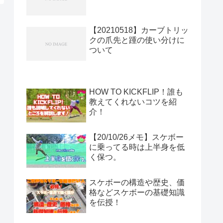
【20210518】カーブトリッ
クの爪先と踵の使い分けに
ついて
HOW TO KICKFLIP！誰も
教えてくれないコツを紹
介！
【20/10/26メモ】スケボー
に乗ってる時は上半身を低
く保つ。
スケボーの構造や歴史、価
格などスケボーの基礎知識
を伝授！