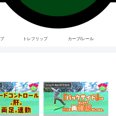
プ
トレフリップ
カーブ/レール
告
2020年俺的研究報告