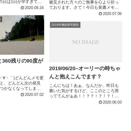
みの日は1日が早すぎてつ
被災された方々のご無事を心より祈っ
・∀・｀)ってことで、長ら
ております。さて！今日も覚書メモ書
2020.09.24
しまったのでヤバいヤ
き残していきます！なんか一つ一つ解
2020.07.06
ｶｷｶｷ中です(´・∀・｀)
説つけてくとこれ、かなり時間かかっ
告
ちゃって、なうなネタに全然追いつか
2019年俺的研究報告
ないので...(´・∀・｀)ひっっじ...
0と360残りの90度が
2019/06/20–オーリーの時ちゃ
んと抱えこんでます？
´・∀・｀)どんどんメモ更
と、どんどん次の発見
こんにちは！あぁ、なんだか、昨日も
つかなくなってしまう
書いた気がするけど、ここのところ滑
笑ってことで、今回のネタは
2020.07.02
っててんがぁあ！！？？！？！？！っ
いるんじゃないでしょ
て感じの目が覚めるような発見がな
2020.06.03
が90度しか回らない。また
く、発見がないからコレ書いておこ
...
う！ってこともなく(´・∀・｀)でも、
日々思考を巡らせて試行錯誤しながら
練...