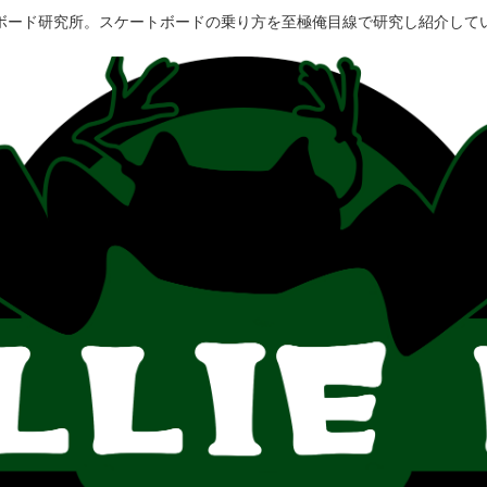
ボード研究所。スケートボードの乗り方を至極俺目線で研究し紹介して