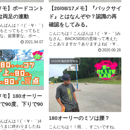
30メモ】ボードコント
【20/08/17メモ】『バックサイ
は両足の連動
ド』とはなんぞや？認識の再
確認をしてみる。
んばんは！！(´・∀・｀)
もとってもとってもと
こんにちは！こんばんは！(´・∀・｀)み
な。超重要な。ボード
なさん、BACKSIDEの意味って考えた
関するコツのメモで
2021.04.07
ことありますか？ありますよね(´・∀・
行ってみましょうか！
｀)笑多くのスケートボード初心者は、
2020.09.28
使い方を勘違いしてたか
告
お腹側に回る、見える側に回る、そん
ポイントで押し...
な理由からBACKSIDE(バックサイド)を
2020年俺的研究報告
FRON...
09メモ】180オーリー
で90度、下りで90
180オーリーのミソは腰？
ばんは！(´・∀・｀)4
うまに終わりましたね
こんにちは！！雨、、すごいですね。