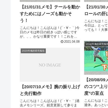
【21/01/31メモ】テールを動か
【21/01/
すためにはノーズも動かそ
ロールの肝
う！
こんにちは！こ
今日は、とって
こんにちは！こんばんは！(´・∀・｀)今
っても！！大事
日のメモは昨日の続きっぽい感じです
コントロールに
が、、、かなり重要です！！これを知
す。とりあえず
ってるのと知らないのとでは成長に大
2021.04.08
180の前足の
2020年俺的研究報
きな差が出るのでは！？って思うくら
も。ノーズをある
い重要です！！とりあえずいってみま
2020年俺的研究報告
しょう！！ノーズを動かすために...
【20/08/
のコツ”上り
【20/07/10メモ】腕の振り上げ
度”の盲点
と先行動作
こんにちは！こん
こんにちは！こんばんは！(´・∀・｀)過
連休。あっとい
去メモシリーズ。鋭意更新して参りま