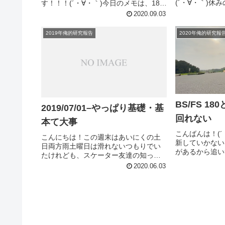
(´・∀・｀)休
す！！！(´・∀・｀)今日のメモは、180
らいです。(´
系トリックの時によく話に上がる、
2020.09.03
く更新を休んで
「先行動作」よく耳にしますよね？(´・
バいと思いブログ
∀・｀)でも、実際これってよくわから
2020年俺的研究報
2019年俺的研究報告
ってな感...
なくないですか？....
BS/FS 18
2019/07/01–やっぱり基礎・基
回れない
本て大事
こんばんは！(
こんにちは！この週末はあいにくの土
新していかない
日両方雨土曜日は滑れないつもりでい
があるから追い
たけれども、スケーター友達の知って
(´・∀・｀)
いる雨の日スポットでなんとか滑れた
2020.06.03
結構つまずく人
からラッキー、ハッピーでした(´・∀・
うか？180系
｀)雨だし家出る時にちょっと肌寒かっ
360度回ろうとし
たので、最近ゲットしたINDE...