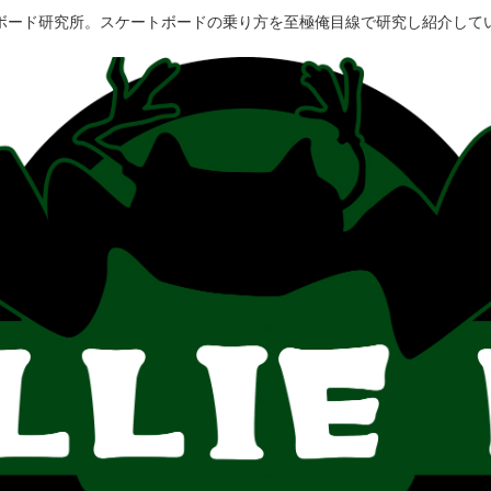
ボード研究所。スケートボードの乗り方を至極俺目線で研究し紹介して