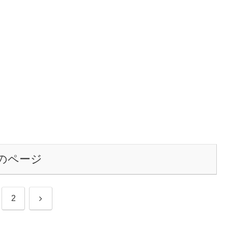
はオーリーの幅跳びと高飛びは...
のページ
次
2
へ