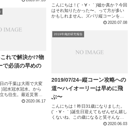
2020.07.28
、って思います(´・∀・
こんにちは！(´・∀・｀)嘘か真か？今回
のメモは、僕が超絶苦手
はそれ知りたかった〜、って方が多い
告
...
かもしれません。ズバリ縦コーンを飛
ぶコツ！？ここはあえて言いきりませ
2020.07.08
ん。(´・∀・｀)ってことでいってみまし
ょう！縦コーンを飛ぶコツ見つけた。
2019年俺的研究報告
飛びたい物の先端にフロン...
25–これで解決か!?物
ーで必須の早めの
2019/07/24–縦コーン攻略への
日の千葉は大雨で大変
道〜ハイオーリーは早めに飛
｀)冠水冠水冠水。から
立ち往生。最近災害多
ぶ〜
・∀・｀)さてさて！僕、ず
2020.06.17
ーを練習してるんです
こんにちは！昨日31歳になりました。
できないんです(´・∀・
(´・∀・｀)誕生日迎えてもぜんぜん嬉し
いるそ...
くないね、この歳になると笑そんなこ
とよりオーリーが全然上手にできなく
2020.06.03
てやきもきしてます。さて、オーリー
で縦コーンを撃破するにあたり、昨日