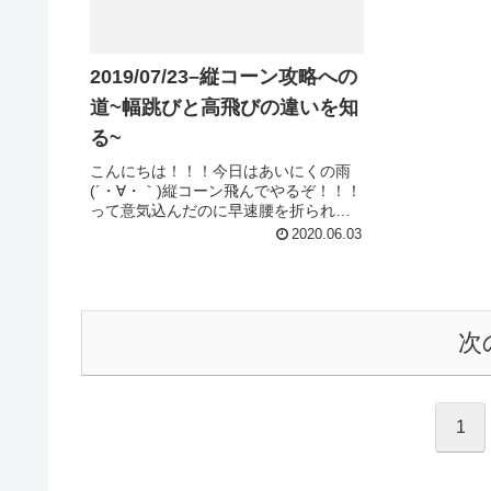
2019/07/23–縦コーン攻略への
道~幅跳びと高飛びの違いを知
る~
こんにちは！！！今日はあいにくの雨
(´・∀・｀)縦コーン飛んでやるぞ！！！
って意気込んだのに早速腰を折られた
感じです(´・∀・｀)まあ良い。それでも
2020.06.03
縦コーン撃破の目標はブレません。さ
て、昨日箇条書きでハイオーリーを実
現するために必要そうなこ...
次
1