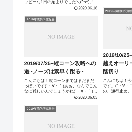
ッピーな1日の始まりでした＼(^o^)／し
は平等じゃない
かも新技もゲットして今日は1日いい気
2020.06.18
｀)さて！今日
2019年俺的研究報
分です(´・∀・｀)笑そんな僕が今日ゲッ
な高い物をオーリ
トした技はDOLPHIN FLIP(ドルフィン
2019年俺的研究報告
フリップ...
2019/10/
2019/07/25–縦コーン攻略への
越えオーリ
道~ノーズは素早く蹴る~
踏切り
こんにちは！縦コーンまではまだまだ
こんにちは！今
っぽいです(´・∀・｀)あぁ、なんでこん
です。(´・∀・
なに難しいんでしょうかね(´・∀・｀)た
の、通行止め、
だのオーリーなのに(´・∀・｀)さて、オ
いですね〜(´
2020.06.03
ーリーで高いものを飛び越えようとし
っとハイオーリ
た時必要となってくるのがノーズの刺
けど、なかなか
2019年俺的研究報告
しなわけなんですが...
｀)僕が認識して