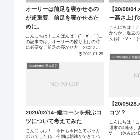
オーリーは前足を寝かせるの
【20/08/
が超重要。前足を寝かせるた
ー高さ上げ
めに。
こんにちは！こ
かなか、過去の
こんにちは！こんばんは！(´・∀・｀)こ
んね(´・∀・
の記事では、オーリーの擦り上げの時
を上げる練習方
に必要な「前足の寝かせ方」のコツを
試して、結構よ
紹介しています。スケボーおじさんオ
2021.01.29
す！オーリーの
2020年俺的研究報
ーリーの練習してるけど、足首が寝か
を見つけた。飛び
せられないから擦り上げができない
2020年俺的研究報告
よ〜そんな方の参考になると思いま...
【20/05/
2020/02/14–縦コーンを飛ぶコ
コツ？
ツについて考えてみた
こんにちは！こ
週末の4連休、
こんにちは！！今日も今日とてポッカ
∀・｀)休みの
ポカでしたね！今朝は朝練ができてハ
過ぎ去るのが早