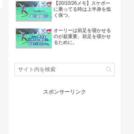
【20/10/26メモ】スケボー
に乗ってる時は上半身を低
く保つ。
オーリーは前足を寝かせる
のが超重要。前足を寝かせ
るために。
スポンサーリンク