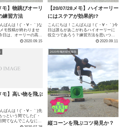
04メモ】物跳びオーリ
【20/07/28メモ】ハイオーリー
の練習方法
にはステアが効果的!?
んばんは！(´・∀・｀)な
こんにちは！こんばんは！(´・∀・｀)今
メモ投稿が終わりませ
日は誰もがあこがれるハイオーリーに
｀)今日は、オーリーの高さ
役立つであろう？練習方法を思いつい
法です。実際に自分で
た！的なメモです(´・∀・｀)でも、これ
2020.09.15
2020.09.11
かったので紹介しま
は、オーリー自体にある程度慣れてい
物飛びが上達する方法
て、でも高さがなかなか出せるように
告
2020年俺的研究報告
たい物の前...
ならない。。。(´・∀・...
28メモ】高い物を飛ぶ
んばんは！(´・∀・｀)先
あっという間でした(´・
4日間てなんでこんなにも
縦コーンを飛ぶコツ発見か？
いんでしょうね！時間