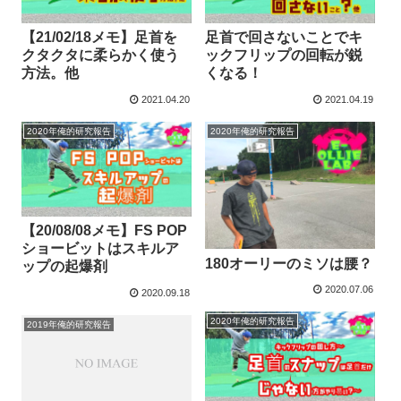
【21/02/18メモ】足首を
足首で回さないことでキ
クタクタに柔らかく使う
ックフリップの回転が鋭
方法。他
くなる！
2021.04.20
2021.04.19
2020年俺的研究報告
2020年俺的研究報告
【20/08/08メモ】FS POP
ショービットはスキルア
180オーリーのミソは腰？
ップの起爆剤
2020.07.06
2020.09.18
2020年俺的研究報告
2019年俺的研究報告