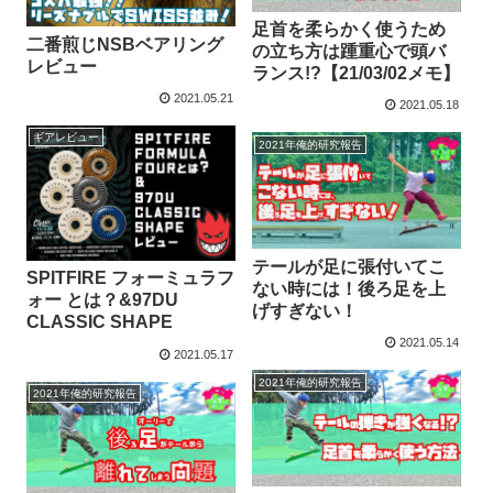
足首を柔らかく使うため
二番煎じNSBベアリング
の立ち方は踵重心で頭バ
レビュー
ランス!?【21/03/02メモ】
2021.05.21
2021.05.18
ギアレビュー
2021年俺的研究報告
テールが足に張付いてこ
SPITFIRE フォーミュラフ
ない時には！後ろ足を上
ォー とは？&97DU
げすぎない！
CLASSIC SHAPE
2021.05.14
2021.05.17
2021年俺的研究報告
2021年俺的研究報告