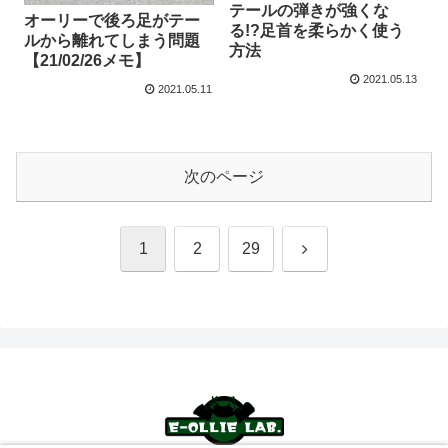
テールの弾きが強くな
オーリーで後ろ足がテー
る!?足首を柔らかく使う
ルから離れてしまう問題
方法
【21/02/26メモ】
2021.05.13
2021.05.11
次のページ
次
1
2
29
へ