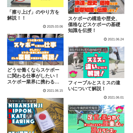
「擦り上げ」のやり方を
解説！！
スケボーの構造や歴史、
価格などスケボーの基礎
2025.03.06
知識を伝授！
雑記
2021.06.24
BS FEEBLE GRIND/バックサイドフィーブルグラインド
どうせ働くならスケボー
に関わる仕事がしたい！
スケボー業界に携わる僕
フィーブルとスミスの違
がどんな業種があるかを
いについて解説！
2021.06.15
解説！
2021.06.01
スケートボードギア
2021年俺的研究報告