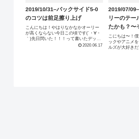
2019/10/31–バックサイド5-0
2019/07
のコツは前足擦り上げ
リーのテー
たかも？〜
こんにちは！やはりなかなかオーリー
が高くならない今日この頃です(´・∀・
こにちは〜！僕
｀)先日閃いた！！！って書いたデッキ
ックやアニメを
のお腹をかけるようなイメージで跳び
2020.06.17
ルズが大好きだ
たいものに飛びつく、実際にやってみ
CRUZとター
たけどそんな簡単じゃなかったっす(´・
た日にはそりゃ
∀・｀)そして、物跳び練習...
ットしちゃいま
とでTシャツゲット