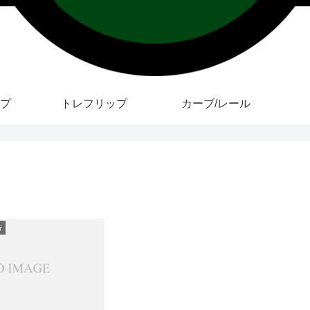
プ
トレフリップ
カーブ/レール
告