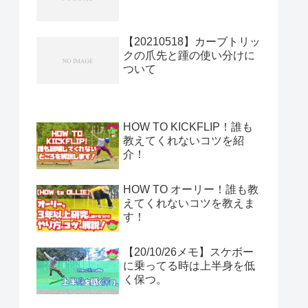
【20210518】カーブトリッ
クの爪先と踵の使い分けに
ついて
HOW TO KICKFLIP！誰も
教えてくれないコツを紹
介！
HOW TO オーリー！誰も教
えてくれないコツを教えま
す！
【20/10/26メモ】スケボー
に乗ってる時は上半身を低
く保つ。