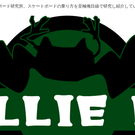
ボード研究所。スケートボードの乗り方を至極俺目線で研究し紹介して