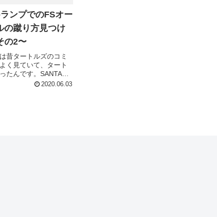
/09–ランプでのFSオー
ルの蹴り方見つけ
その2〜
は昔タートルズのコミ
よく見ていて、タート
ったんです。SANTA
トルズのコラボグッズがで
2020.06.03
もう、目の色変えてゲ
すよね(´・∀・｀)ってこ
(´...