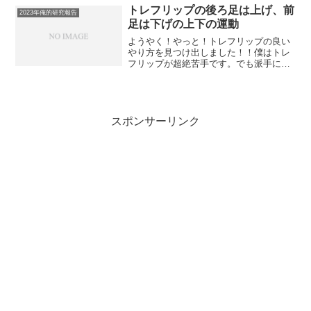
な感じで投稿させてもらいます！スケボ
トレフリップの後ろ足は上げ、前
2023年俺的研究報告
ーをする上で結構大事なこ...
足は下げの上下の運動
ようやく！やっと！トレフリップの良い
やり方を見つけ出しました！！僕はトレ
フリップが超絶苦手です。でも派手に板
が回転するので大好きなトリックです。
なので結構練習はしてます。が、苦手で
す。そんな僕のトレフリップですが、や
っと「コレだ！！」ってい...
スポンサーリンク