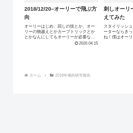
2018/12/20–オーリーで飛ぶ方
刺しオーリ
向
えてみた
オーリーはじめ、回しの技とか、オー
スタイリッシュ
リーの物越えとかカーブトリックとか
ーターならきっ
とかなんにしてもオーリーが必要なわ
ね！僕はオーリ
けなんだけど、僕が今まで練習してて
に心から憧れま
2020.04.15
ずーっと気づかないで染み付いてしま
たいそんなかっ
った悪い癖がある。それは、、、、
すが、そもそも
「上に飛ぼうとする」こともともとも
なんだろう？ど
って...
ろう...
ホーム
2018年俺的研究報告