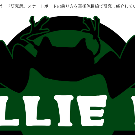
ボード研究所。スケートボードの乗り方を至極俺目線で研究し紹介して