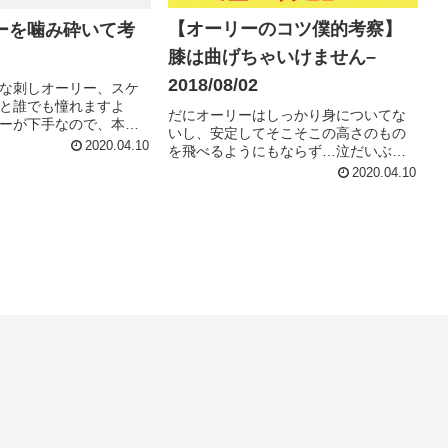
【オーリーのコツ僕的考察】
ーを噛み砕いて考
膝は曲げちゃいけません–
2018/08/02
な刺しオーリー、スケ
と誰でも憧れますよ
だにオーリーはしっかり身についてな
ーが下手なので、本当
いし、安定してそこそこの高さのもの
す😂笑やっぱり目指し
2020.04.10
を飛べるようにもならず…泣だいぶ苦
こいい刺しオーリーで
戦してます汗だからこそ研究と考察と
2020.04.10
刺すってどういうこと
実践を絶えずできるっていうのもある
う動かせばできるんだ
けど笑そんな僕が気づいたオーリーの
コツ的な、気をつけるといいかも!?みた
いなポイントを紹介していこうと思い
ます。