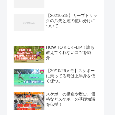
【20210518】カーブトリッ
クの爪先と踵の使い分けに
ついて
HOW TO KICKFLIP！誰も
教えてくれないコツを紹
介！
【20/10/26メモ】スケボー
に乗ってる時は上半身を低
く保つ。
スケボーの構造や歴史、価
格などスケボーの基礎知識
を伝授！