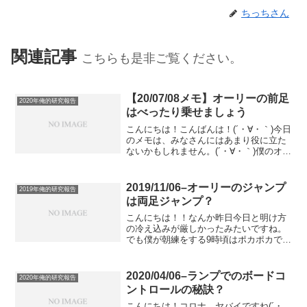
ちっちさん
関連記事
こちらも是非ご覧ください。
【20/07/08メモ】オーリーの前足
2020年俺的研究報告
はべったり乗せましょう
こんにちは！こんばんは！(´・∀・｀)今日
のメモは、みなさんにはあまり役に立た
ないかもしれません。(´・∀・｀)僕のオー
リーの前足のスタンスが変だからこそ、
気づきわざわざ矯正した、無駄な遠回り
な軌跡のメモです(´・∀・｀)僕、オーリー
2019/11/06–オーリーのジャンプ
2019年俺的研究報告
の前足...
は両足ジャンプ？
こんにちは！！なんか昨日今日と明け方
の冷え込みが厳しかったみたいですね。
でも僕が朝練をする9時頃はポカポカで、
気持ちよく汗がかける陽気で最高でした
(´・∀・｀)でね、昨日いつもの通り、空い
た時間にその辺でペチペチショービット
2020/04/06–ランプでのボードコ
2020年俺的研究報告
やってたんですよ...
ントロールの秘訣？
こんにちは！コロナ、ヤバイですね(´・