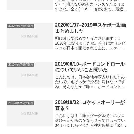
∀・｀)滑れないのもストレスがたまりま
すよね、全く(´・∀・｀)はてさて、最近で
すね、ブログの移行を考えてまして、ド
メインを取ったりしたんです＼(^o^)／で
もWORDPRESSのテーマを決めるので迷
2020/01/07–2019年スケボー動画
2020年俺的研究報告
っ...
まとめました
明けましておめでとうございます！！
2020年になりましたね。今年はオリンピ
ックが日本で開催される上に、スケート
ボードが競技種目に入ってるってことで
ガヤガヤしてますね！(´・∀・｀)僕はスケ
ートボードがオリンピックで種目として
2019/06/10–ボードコントロール
2019年俺的研究報告
取り上げられるこ...
についていいこと聞いた
こんにちは。日本各地梅雨入りした？み
たいで、雨ばっかで滑るに滑れないです
ね。そんななかで昨日、ボードコントロ
ールについてのいいことを聞いたので書
いときます。ボードコントロールはやっ
ぱノーズをちゃんと押すことで得られる
2019/10/02–ロケットオーリーが
2019年俺的研究報告
みたいです。でも、それは...
直る？
こんにちは！！昨日グーグルでこのブロ
グひっかかるのかなぁ？っておもってい
おりってしらべてたら検索候補に「iori ひ
きこもり」って出てきて自分のことグー