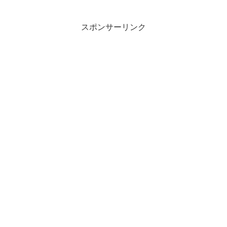
グルに知られすぎじゃね！？って思った
ら全然自分とは関係ありませんでした。
いおりです。さて...
スポンサーリンク