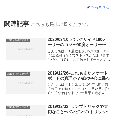
ちっちさん
関連記事
こちらも是非ご覧ください。
2020/03/10–バックサイド180オ
2020年俺的研究報告
ーリーのコツ〜90度オーリー〜
こんにちは！！最近雨多いですね(´・∀・
｀)全然滑れなくてストレスがたまります
(´・∀・｀)でも、ここ数ヶ月ずーっと足首
が痛いのが治らないので、こんな雨もま
た、休ませる良い機会かな、と思うよう
にしています。(´・∀・｀)はい！！そんな
2019/12/26–これもまたスケート
2019年俺的研究報告
今日は...
ボードの真理か？板の中心に乗る
こんにちは！！！気づけば今年も間も無
く終了ですね！！いやはや、早い早い(´・
∀・｀)今年は今までで一番早く過ぎ去っ
た年だったな。そして、今までで一番ブ
ログをかいた！！日々の研究報告は楽し
いから全然苦ではないんだけど、如何せ
2019/12/02–ランプトリックで大
2019年俺的研究報告
ん書くのに時間がか...
切なこと~パンピング+トリック~