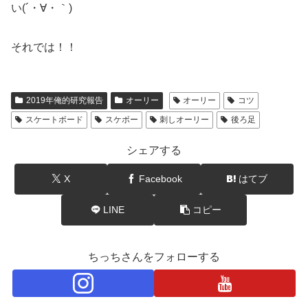
い(´・∀・｀)
それでは！！
2019年俺的研究報告
オーリー
オーリー
コツ
スケートボード
スケボー
刺しオーリー
後ろ足
シェアする
X
Facebook
はてブ
LINE
コピー
ちっちさんをフォローする