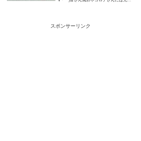
気をつけてくださいね！さて！そんな今
日のメモは、最近結構気にしてること、
上半身の(高さの)位置についてです！チッ
クタック...
スポンサーリンク