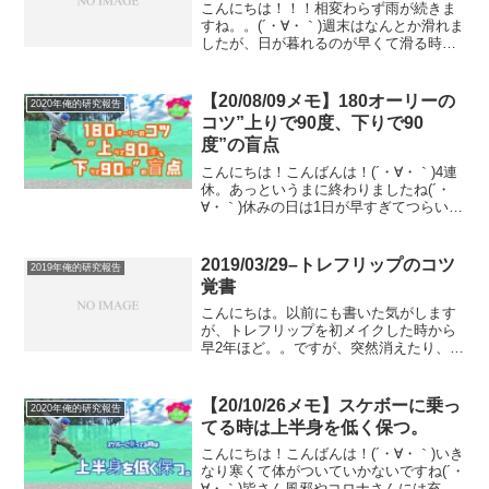
こんにちは！！！相変わらず雨が続きま
すね。。(´・∀・｀)週末はなんとか滑れま
したが、日が暮れるのが早くて滑る時間
がみるみる減ってきます。(´・∀・｀)そん
な最近ですが、いろいろ発見があり、そ
れらをちゃんと実行できればスケートボ
【20/08/09メモ】180オーリーの
2020年俺的研究報告
ードが上達す...
コツ”上りで90度、下りで90
度”の盲点
こんにちは！こんばんは！(´・∀・｀)4連
休。あっというまに終わりましたね(´・
∀・｀)休みの日は1日が早すぎてつらいで
す。(´・∀・｀)ってことで、長らく更新を
休んでしまったのでヤバいヤバいと思い
ブログｶｷｶｷ中です(´・∀・｀)ってな感...
2019/03/29–トレフリップのコツ
2019年俺的研究報告
覚書
こんにちは。以前にも書いた気がします
が、トレフリップを初メイクした時から
早2年ほど。。ですが、突然消えたり、ま
たできるようになったりを繰り返してい
て、未だに安定してできるようになら
ず、また消えないかビクビクしながら模
【20/10/26メモ】スケボーに乗っ
2020年俺的研究報告
索中でございます。2週間...
てる時は上半身を低く保つ。
こんにちは！こんばんは！(´・∀・｀)いき
なり寒くて体がついていかないですね(´・
∀・｀)皆さん風邪やコロナさんには充分