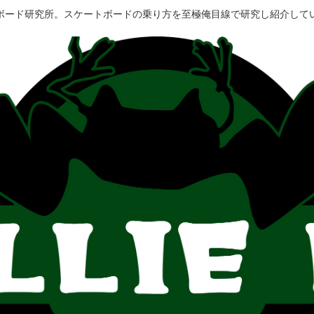
ボード研究所。スケートボードの乗り方を至極俺目線で研究し紹介して