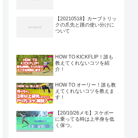
【20210518】カーブトリッ
クの爪先と踵の使い分けに
ついて
HOW TO KICKFLIP！誰も
教えてくれないコツを紹
介！
HOW TO オーリー！誰も教
えてくれないコツを教えま
す！
【20/10/26メモ】スケボー
に乗ってる時は上半身を低
く保つ。