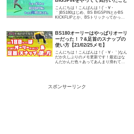
BIGSPINをやってて気付いたこと
こんにちは！こんばんは！(´・∀・
｀)BS180はじめ、BS BIGSPINとかBS
KICKFLIPとか、BSトリックってかっこ
いいから憧れますよね。でも、BSって難
しいんですよね(´・∀・｀)BS180オーリー
でさえちゃんとやろうと思う...
BS180オーリーはやっぱりオーリ
2021年俺的研究報告
ーだった！？&足首のスナップの
使い方【21/02/25メモ】
こんにちは！こんばんは！(´・∀・｀)なん
だか久しぶりのメモ更新です！最近はな
んだかんだ色々あってあんまり滑れてな
くて、、、気づきメモもあまり更新でき
てないなぁ、って感じです。。(´・∀・｀)
さて、そんな今日このごろですが！巷で
はGWに突入...
スポンサーリンク