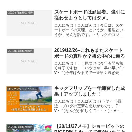
が終わるので、やっと今年の気づき、な
うな気づきを載せられるようになるわけ
です。笑さて、ちゃっちゃといきましょ
スケートボードは頑固者。強引に
2020年俺的研究報告
うか！(...
従わせようとしてはダメ。
こんにちは！こんばんは！今日は、スケ
ートボードの真理、というか、道理とい
うか、そんな話です。トリックのコツと
かじゃないけど、頭の隅に置いとくのと
そうじゃないのとじゃ、いつかどこかの
タイミングで大きな差がつくんじゃない
2019/12/26–これもまたスケート
2019年俺的研究報告
でしょうかね？ってことで...
ボードの真理か？板の中心に乗る
こんにちは！！！気づけば今年も間も無
く終了ですね！！いやはや、早い早い(´・
∀・｀)今年は今までで一番早く過ぎ去っ
た年だったな。そして、今までで一番ブ
ログをかいた！！日々の研究報告は楽し
いから全然苦ではないんだけど、如何せ
キックフリップを一年練習した成
キックフリップ/KICKFLIP
ん書くのに時間がか...
果！アップしました！
こんにちは！こんばんは！(´・∀・｀)最
近、ブログの更新を怠りがちです。(´・
∀・｀)なんだか忙しくて・・・(´・∀・｀)
そんな中なのですが、YouTubeに新しく
動画アップしました！タイトルは「キッ
クフリップを一年練習した成果！」で
【20/11/27メモ】ショービットの
2020年俺的研究報告
す。こ...