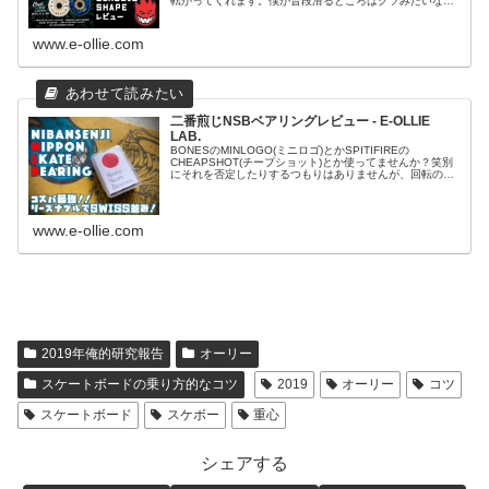
転がってくれます。僕が普段滑るところはクソみたいな路
面ばっかりなので、まさに僕のためのウィールといっても
過言ではないかも！？なんて大袈...
www.e-ollie.com
二番煎じNSBベアリングレビュー - E-OLLIE
LAB.
BONESのMINLOGO(ミニロゴ)とかSPITIFIREの
CHEAPSHOT(チープショット)とか使ってませんか？笑別
にそれを否定したりするつもりはありませんが、回転の速
さや伸びの良さ等のベアリングの性能はもちろんのこと、
耐久性もめちゃ...
www.e-ollie.com
2019年俺的研究報告
オーリー
スケートボードの乗り方的なコツ
2019
オーリー
コツ
スケートボード
スケボー
重心
シェアする