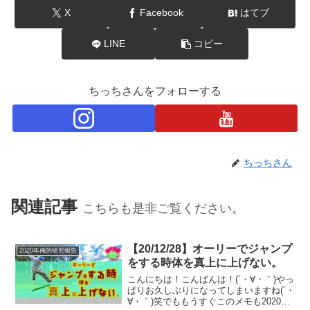
X
Facebook
はてブ
LINE
コピー
ちっちさんをフォローする
ちっちさん
関連記事
こちらも是非ご覧ください。
【20/12/28】オーリーでジャンプ
2020年俺的研究報告
をする時体を真上に上げない。
こんにちは！こんばんは！(´・∀・｀)やっ
ぱりお久しぶりになってしまいますね(´・
∀・｀)笑でももうすぐこのメモも2020年