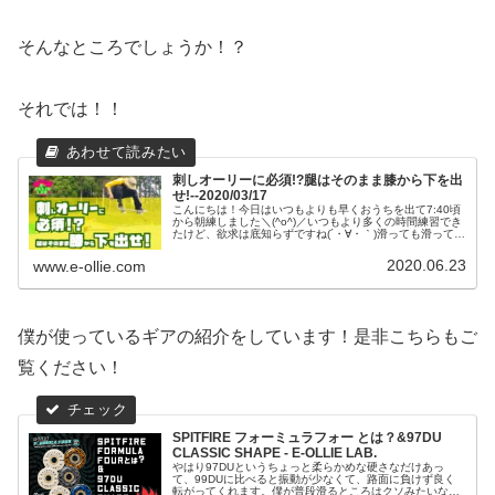
そんなところでしょうか！？
それでは！！
刺しオーリーに必須!?腿はそのまま膝から下を出
せ!--2020/03/17
こんにちは！今日はいつもよりも早くおうちを出て7:40頃
から朝練しました＼(^o^)／いつもより多くの時間練習でき
たけど、欲求は底知らずですね(´・∀・｀)滑っても滑っても
まだ滑りたい。時間全然足りないっす(´・∀・｀)でも、まと
まって2時...
2020.06.23
www.e-ollie.com
僕が使っているギアの紹介をしています！是非こちらもご
覧ください！
SPITFIRE フォーミュラフォー とは？&97DU
CLASSIC SHAPE - E-OLLIE LAB.
やはり97DUというちょっと柔らかめな硬さなだけあっ
て、99DUに比べると振動が少なくて、路面に負けず良く
転がってくれます。僕が普段滑るところはクソみたいな路