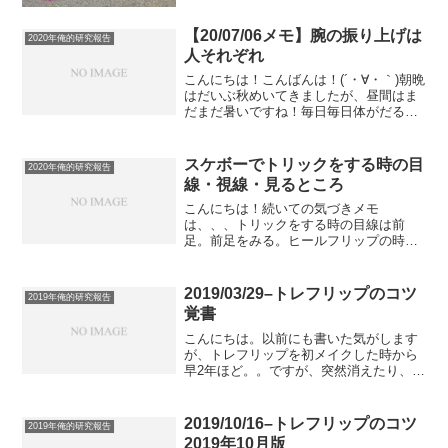
【20/07/06メモ】腕の振り上げは
2020年俺的研究報告
人それぞれ
こんにちは！こんばんは！(´・∀・｀)朝晩
はだいぶ秋めいてきましたが、昼間はま
だまだ暑いですね！毎日毎日体がだるく
て嫌になってしまいます、本当に(´・∀・
｀)さて、今日も今日とてメモを残してい
きます！今日のメモは腕の振り上げから
スケボーでトリックをする時の目
2020年俺的研究報告
はじまって、...
線・視線・見るところ
こんにちは！続いての気づきメモ
は、、、トリックをする時の目線は前
足。前足をみる。ヒールフリップの時に
前足を見てるの抜いてる足がちゃんと見
えて気持ちいいし、足をちゃんと振り抜
いて残しておきやすい気がした。ってな
2019/03/29–トレフリップのコツ
2019年俺的研究報告
感じです。(´・∀・｀)オーリー...
覚書
こんにちは。以前にも書いた気がします
が、トレフリップを初メイクした時から
早2年ほど。。ですが、突然消えたり、ま
たできるようになったりを繰り返してい
て、未だに安定してできるようになら
ず、また消えないかビクビクしながら模
2019/10/16–トレフリップのコツ
2019年俺的研究報告
索中でございます。2週間...
2019年10月版