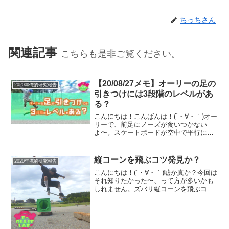
ちっちさん
関連記事
こちらも是非ご覧ください。
【20/08/27メモ】オーリーの足の
2020年俺的研究報告
引きつけには3段階のレベルがあ
る？
こんにちは！こんばんは！(´・∀・｀)オー
リーで、前足にノーズが食いつかない
よ〜。スケートボードが空中で平行にな
らないよ〜。テールがあがらないよ〜。
後ろ足を引きつけられないよ〜。ってい
う方々に朗報です。(´・∀・｀)それはでき
縦コーンを飛ぶコツ発見か？
2020年俺的研究報告
ないんじゃなく...
こんにちは！(´・∀・｀)嘘か真か？今回は
それ知りたかった〜、って方が多いかも
しれません。ズバリ縦コーンを飛ぶコ
ツ！？ここはあえて言いきりません。(´・
∀・｀)ってことでいってみましょう！縦
コーンを飛ぶコツ見つけた。飛びたい物
の先端にフロン...