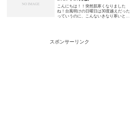
こんにちは！！突然肌寒くなりました
ね！台風明けの日曜日は30度越えだった
っていうのに、こんないきなり寒いとほ
んと体がついていかないっすね(´・∀・｀)
そんな今週はもうパーカーデビューです
よわたしゃ。INDYのZIP HOOD。僕にし
ては珍し...
スポンサーリンク