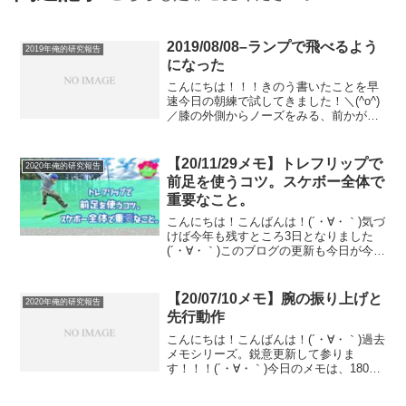
2019/08/08–ランプで飛べるよう
2019年俺的研究報告
になった
こんにちは！！！きのう書いたことを早
速今日の朝練で試してきました！＼(^o^)
／膝の外側からノーズをみる、前かがみ
にならないで、板より背中側にお尻が出
るような膝と板の縦の中心線が重なるよ
うなポジションこれをやったらバックサ
【20/11/29メモ】トレフリップで
2020年俺的研究報告
イドオーリーノーズ...
前足を使うコツ。スケボー全体で
重要なこと。
こんにちは！こんばんは！(´・∀・｀)気づ
けば今年も残すところ3日となりました
(´・∀・｀)このブログの更新も今日が今年
最後かな、って思います。(´・∀・｀)一週
間くらいお暇させてもらいますが、どう
か寂しがらないでください。(´・∀・｀)
【20/07/10メモ】腕の振り上げと
2020年俺的研究報告
笑...
先行動作
こんにちは！こんばんは！(´・∀・｀)過去
メモシリーズ。鋭意更新して参りま
す！！！(´・∀・｀)今日のメモは、180系
トリックの時によく話に上がる、「先行
動作」よく耳にしますよね？(´・∀・｀)で