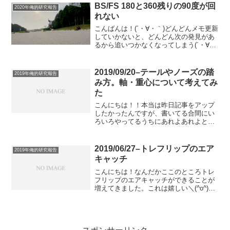
も、実際これってよくわからなくないで
BS/FS 180と360残りの90度が回
2020年俺的研究報告
すか？....
れない
こんばんは！(´・∀・｀)どんどんメモ更新
していかないと、どんどん次の発見があ
るから追いつかなくなってしまう(´・∀・
｀)笑ってことで、今回のネタは結構つま
ずく人いるんじゃないでしょうか？180系
が90度しか回らない。また360度回ろう
2019/09/20–テールやノーズの踏
2019年俺的研究報告
とし...
み方。軸・重心について考えてみ
た
こんにちは！！本当は昨日記事をアップ
したかったんですが、書いてる合間にい
ろいろやってるうちにあれよあれよと時
間が過ぎてしまい、何を書いていたのか
忘れちゃったのでやめて、気持ち新たに
本日更新記事アップすることにしました
2019/06/27–トレフリップのエア
2019年俺的研究報告
(´・∀・｀)滑れなくて...
キャッチ
こんにちは！なんだかここのところトレ
フリップのエアキャッチができることが
増えてきました。これは嬉しい＼(^o^)／
ちょっと自分の中でもなぜそうなってき
たのか？って整理がついてないんですけ
ど、エアーキャッチができるようになっ
てきた最近、意識し...