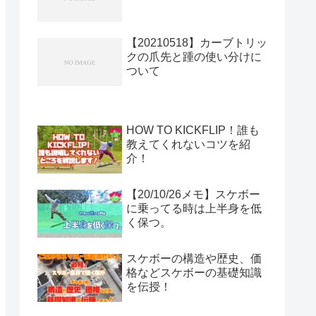
【20210518】カーブトリッ
クの爪先と踵の使い分けに
ついて
HOW TO KICKFLIP！誰も
教えてくれないコツを紹
介！
【20/10/26メモ】スケボー
に乗ってる時は上半身を低
く保つ。
スケボーの構造や歴史、価
格などスケボーの基礎知識
を伝授！