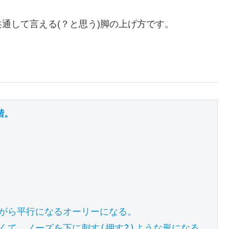
通して言える(？と思う)脚の上げ方です。
階。
がら平行になるオーリーになる。

て、ノーズを下に刺す(押す?)ような形になる。
