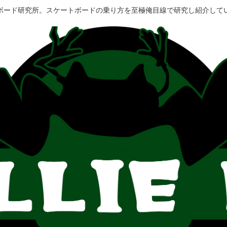
ボード研究所。スケートボードの乗り方を至極俺目線で研究し紹介して